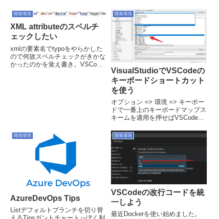
ォルトにしたいブランチを選択し
で入力して↑↓キーを入力する
て、Set as default branchで切り
と、入力文字列を含んだ履歴のみ
開発環境
開発環境
替えられ...
を表示してくれるよう...
XML attributeのスペルチ
ェックしたい
xmlの要素名でtypoをやらかした
ので何故スペルチェックがきかな
かったのかを覚え書き。VSCode
VisualStudioでVSCodeの
のCode Spell Checkerhtmlなんか
キーボードショートカット
もそうですが、tag名やattribute,
attributeの値も全て無視されま
を使う
す...
オプション => 環境 => キーボー
ドで一番上のキーボードマップス
キームを適用を押せばVSCode風
のショートカットに変更できま
す。差し当たって私はVSCodeの
開発環境
開発環境
Ctrl+DをVisualStudioでも使いた
かったので、こちらを変更しま...
VSCodeの改行コードを統
AzureDevOps Tips
一しよう
Listデフォルトブランチを切り替
最近Dockerを使い始めました。
えるTipsガントチャートっぽく利