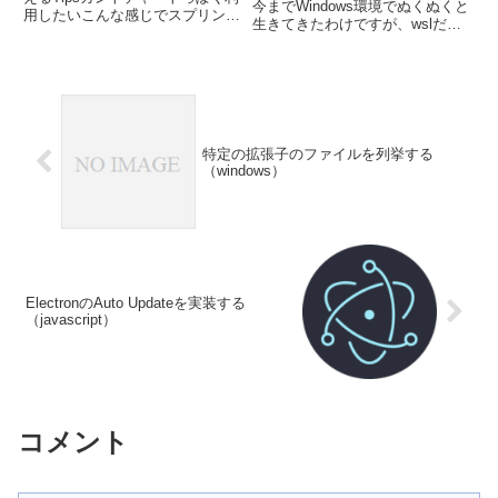
今までWindows環境でぬくぬくと
用したいこんな感じでスプリント
生きてきたわけですが、wslだの
単位で跨ったタスクを確認できる
なんだのとlinux環境へ移住する
ビューがあります。この機能はデ
こととなりました。そうしたら、
フォルトでは入っていないため追
さっそくDevContainer作ってる最
加でインストールします。
中に改行コードでハマったので、
Feature timeli...
二...
特定の拡張子のファイルを列挙する
（windows）
ElectronのAuto Updateを実装する
（javascript）
コメント