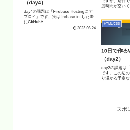
ですが、別件で
（day4）
度時間が空いて
いので合計10日.
day4の課題は「Firebase Hostingにデ
プロイ」です。実はfirebase initした際
にGitHubA...
HTML/CSS
2023.06.24
10日で作る
（day2）
day2の課題
です。この辺の機
り浸かる予定な
ポチ...
スポ