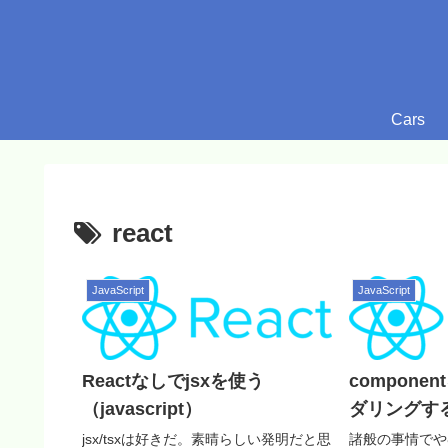
Cars
react
JavaScript
JavaScript
Reactなしでjsxを使う
compon
（javascript）
ダリングする（
jsx/tsxは好きだ。素晴らしい発明だと思
諸般の事情でや