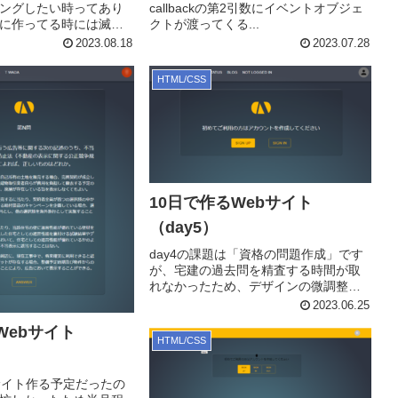
ングしたい時ってあり
callbackの第2引数にイベントオブジェ
に作ってる時には滅多
クトが渡ってくる...
が...
2023.08.18
2023.07.28
HTML/CSS
10日で作るWebサイト
（day5）
day4の課題は「資格の問題作成」です
が、宅建の過去問を精査する時間が取
れなかったため、デザインの微調整の
みしか行ってい...
2023.06.25
Webサイト
HTML/CSS
サイト作る予定だったの