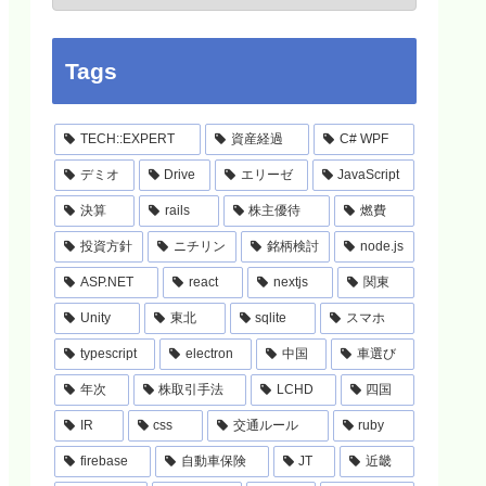
Tags
TECH::EXPERT
資産経過
C# WPF
デミオ
Drive
エリーゼ
JavaScript
決算
rails
株主優待
燃費
投資方針
ニチリン
銘柄検討
node.js
ASP.NET
react
nextjs
関東
Unity
東北
sqlite
スマホ
typescript
electron
中国
車選び
年次
株取引手法
LCHD
四国
IR
css
交通ルール
ruby
firebase
自動車保険
JT
近畿