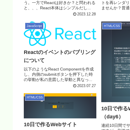
う。一方でReactは好きか？と問われる
トを再レンダリ
と、、、React本体はシンプルだし...
ませんか？普通
に無いと思います
2023.12.28
JavaScript
HTML/CSS
Reactのイベントのバブリング
について
以下のようなReact Componentを作成
し、内側のsubmitボタンを押下した時
の挙動が私の意図した挙動と異なっ...
2023.07.27
HTML/CSS
10日で作る
（day6）
10日で作るWebサイト
連続10日間で