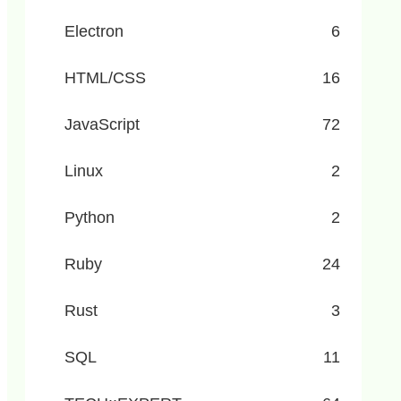
Electron
6
HTML/CSS
16
JavaScript
72
Linux
2
Python
2
Ruby
24
Rust
3
SQL
11