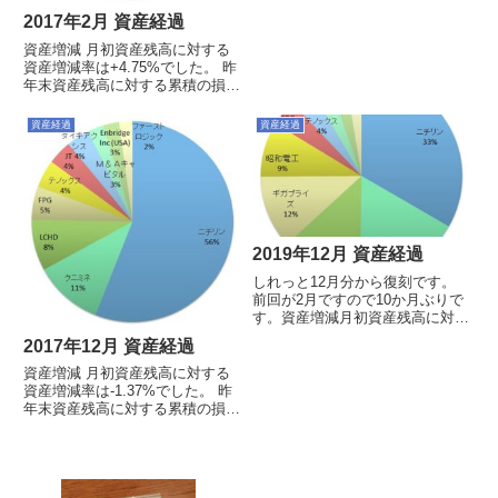
4.19%でした。今月の売買買
2017年2月 資産経過
い ： なし売り ： なしその
他： なしポートフォリオおよび
資産増減 月初資産残高に対する
上位10銘柄※投資信託は円建て
資産増減率は+4.75%でした。 昨
ですが、海外資産のみの運用...
年末資産残高に対する累積の損益
率は+5.26%でした。今月の売買
買い：JT(@3677), オリックス
資産経過
資産経過
(@1734), ニチリン(@1751), 日産
(@1116)売り：キヤ...
2019年12月 資産経過
しれっと12月分から復刻です。
前回が2月ですので10か月ぶりで
す。資産増減月初資産残高に対す
る資産増減率は7.32%でした。昨
2017年12月 資産経過
年末資産残高に対する累積の損益
率は24.99%でした。今月の売買
資産増減 月初資産残高に対する
買い ： なし売り ： なしそ
資産増減率は-1.37%でした。 昨
の他： LCHDの損...
年末資産残高に対する累積の損益
率は+46.34%でした。今月の売買
買い：なし売り：なしその他：な
しポートフォリオおよび上位10
銘柄※投資信託は円建てですが、
海外資産のみの運用...