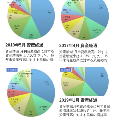
2018年5月 資産経過
2017年4月 資産経過
資産増減 月初資産残高に対する
資産増減 月初資産残高に対する
資産増減率は-7.05%でした。 昨
資産増減率は-1.37%でした。 昨
年末資産残高に対する累積の損益
年末資産残高に対する累積の損益
率は-12.82%でした。今月の売買
率は+5.08%でした。今月の売買
買い：昭和電工（@4136）、ク
買い：ウェッジHD(@797, 607)売
資産経過
資産経過
ニミネ（@1055）、
り：なしその他：なしポートフォ
LCHD（@1565）売り：日水薬
リオおよび上位10銘柄※投資信
（@1420）、セブ...
託は円建...
2019年1月 資産経過
資産増減月初資産残高に対する資
産増減率は4.19%でした。昨年末
資産残高に対する累積の損益率は