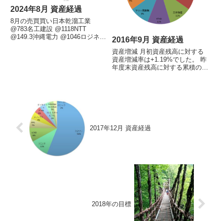
2024年8月 資産経過
8月の売買買い日本乾溜工業
@783名工建設 @1118NTT
@149.3沖縄電力 @1046ロジネッ
2016年9月 資産経過
ト @2850FCHD @843NTTは引き
資産増減 月初資産残高に対する
続き買増し。売りなし上位10銘
資産増減率は+1.19%でした。 昨
柄左が2024/8月末、右が2024/7月
年度末資産残高に対する累積の損
末です。外周の円が評...
益率は+0.78%でした。今月の売
買買い：VTHD(@435)、
FPG(@910)、日産東京販売
(@226)売り：なしその他：GTS
が1:2の株...
2017年12月 資産経過
2018年の目標