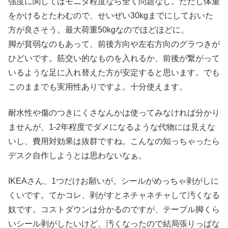
強度に関してはモニタ程度なら全く問題なし。ただし体重
をかけるとたわむので、せいぜい30kgまでにしておいた
方が良さそう。最大荷重50kgなのでほどほどに。
脚が貧弱なのもあって、前後方向や左右方向のグラつきが
ひどいです。筋交い的なものを入れるか、前後が繋がって
いるような足に入れ替えた方が安定すると思います。でも
このままでも実用性ありですよ。十分使えます。
耐水性や傷のつきにくさなんかは使ってみなければ分かり
ませんが、1-2年程度でダメになるような代物には見えな
いし、費用対効果は抜群ですね。こんなの知っちゃったら
デスク自作しようとは思わないなぁ。
IKEAさん、1つだけお願いが。シールがめっちゃ剥がしに
くいです。てかコレ、剥がすとネチャネチャして汚くなる
奴です。コストダウンは分かるのですが、テーブル脚くら
いシール剥がしたいけど、汚くなったので結局張りっぱな