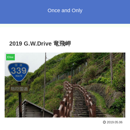
Once and Only
2019 G.W.Drive 竜飛岬
Elise
2019.05.06