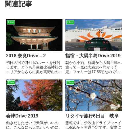
関連記事
Elise
Elise
指宿・大隅半島Drive 2019
2018 奈良Drive – 2
朝から小雨。枕崎から大隅半島へ
初日の宿で2日目のルートを検討
渡って一気に志布志へ向かう予
します。どうも丹生都比売神社の
定。フェリーは17:55初なので16
エリアからさらに奥が高野山の本
時過ぎには到着していたい。山川
山のようです。せっかくなので金
発のフェリーは10時の次は13時
剛峯寺に参らねばなるまい。たと
Elise
Elise
なので、13時に乗るとギリギリ
え渋滞していようとも。というこ
っぽい。今日だけはきちんと早起
とで奈良市から市街地を避けつ
きして6時台には出発でき...
つ、観光しながら高野山に迫るル
ー...
会津Drive 2019
リタイヤ旅行6日目 岐阜
働きだしたせいで天気がいいの
悲報です。伊吹山ドライブウェイ
に、こんなにも天気がいいのに、
は4/20から開通予定です。実際に