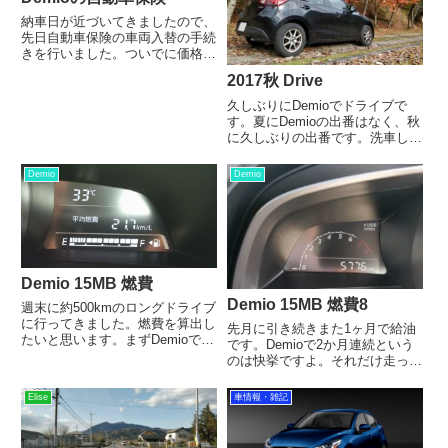
納車日が近づいてきましたので、
先日自動車保険の車両入替の手続
きを行いました。ついでに価格調
査を兼ねて一括見積サイトを利用
2017秋 Drive
してみたところ、三井ダイレクト
損保からDemioとKeiの見積もり
久しぶりにDemioでドライブで
が送られてきたので一例として紹
す。夏にDemioの出番はなく、秋
介。共通する保険条件は以...
に久しぶりの出番です。洗車して
ないので雨垂れの跡が残ってます
ので、じっくり見ないように。汚
Demio
Demio
れすぎてて正面からの写真は載せ
れません。やはり11月中旬が見
頃ですね。去年の今頃にも...
Demio 15MB 燃費
Demio 15MB 燃費8
週末に約500kmのロングドライブ
に行ってきました。燃費を算出し
先月に引き続きまた1ヶ月で給油
たいと思います。まずDemioです
です。Demioで2か月連続という
が、納車時に少量ガソリンが入っ
のは快挙ですよ。それだけ走った
ているため、インパネ表示の走行
ということです。今回も遠出に
可能距離が30kmになるまで走行
Demio使用しました。というより
Elise
車情報・雑記
してガソリンを空に近い状態にし
も同じ場所に同じようにDemioで
て初回の給油を行いま...
行きました。オドメーターは
5776kmとなりました...