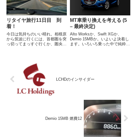
リタイヤ旅行11日目 到
MT車乗り換えを考える (5
着！
– 最終決定)
今日は気持ちのいい晴れ。相模原
Alto Worksか、Swift XGか、
から筑波に行くには、首都圏を突
Demio 15MBか。いよいよ決着し
っ切ってまっすぐ行くか、圏央道
ます。いろいろ乗った中で純粋に
に沿って外周沿いを走るかのどっ
欲しいと思ったのはAlto Worksで
ちか。素直に圏央道に乗れって思
す。何より加速が素晴らしいし、
うでしょうけど、それはナシで。
シフトフィールもいい。大きなお
高速道路って楽しくないもん。し
もちゃだ。燃費もよくて、リセ...
ばし悩んで圏央道に似た外周沿
い...
LCHDのインサイダー
Demio 15MB 燃費12