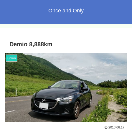
Once and Only
Demio 8,888km
Demio
2018.06.17