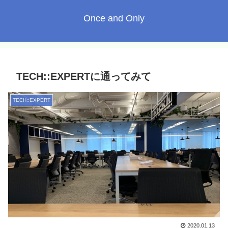
Once and Only
TECH::EXPERTに通ってみて
TECH::EXPERT
2020.01.13