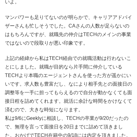
いよ。
マンパワーも足りてないのが明らかで、キャリアアドバイ
ザーさんも忙しそうでした。CAさんの人数が足らないの
はもちろんですが、就職先の仲介はTECHのメインの事業
ではないので段取りが悪い印象です。
上記の経緯から私はTECH経由での就職活動は行わないこ
とにしました。就職が目的なら片手間に仲介している
TECHより本職のエージェントさんを使った方が遥かにい
いです。求人数も豊富だし、なにより相手先との面接日の
調整等を一手に担ってもらえるので自分が動かなくても面
接日程を詰めてくれます。就活に余計な時間をかけなくて
済むので、大きな時短になります。
私は9/6にGeeklyに相談し、TECHの卒業が9/20だったの
で、無理を言って面接日を20日までに詰めて頂きまし
た。おかげでTECH在籍中の9/18には内定を頂きました。