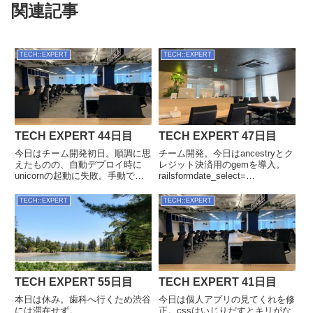
関連記事
TECH::EXPERT
TECH::EXPERT
TECH EXPERT 44日目
TECH EXPERT 47日目
今日はチーム開発初日。順調に思
チーム開発。今日はancestryとク
えたものの、自動デプロイ時に
レジット決済用のgemを導入。
unicornの起動に失敗。手動で起
railsformdate_select=
こそうとしてもargument error.関
f.date_select :birthday,
連してそうな箇所をしらみつぶし
start_year: 1900, end_year:
TECH::EXPERT
TECH::EXPERT
に当たったけれども解決方法不
Time.curren...
明。ちょっと今日は途中休憩で
す。Rails...
TECH EXPERT 55日目
TECH EXPERT 41日目
本日は休み。歯科へ行くため渋谷
今日は個人アプリの見てくれを修
には滞在せず。
正。cssはいじりだすとキリがな