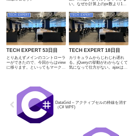
い。なぜか計算上のpx数より1px
だけ大きく出力されたり、原因が
掴めずに時間だけが過ぎていく。
TECH::EXPERT
TECH::EXPERT
ぶっちゃけIRチェックとメールで
のalert機能は完成しているので、
見た目はどうだっ...
TECH EXPERT 53日目
TECH EXPERT 18日目
とりあえずメインのコントローラ
カリキュラムからじわじわ遅れ
ーができたので、今回からはview
る。jQueryの挙動がわからなくて
に移ります。といってもマークア
気になって仕方がない。ajaxは軽
ップだけじゃなくて同時に機能実
く学んだけど、絶対覚えてない
装もするので裏方もやるんですが
わ。自力実装しないと覚えられな
ね。久しぶりのCSSなので覚え
い。教室にいる時間を変更して9
てないことや知らないことがいっ
ー18時で変える方向で調整した
ぱい。久々に記事更新しなく...
い。応用カリキュラムは電...
DataGrid – アクティブセルの枠線を消す
（C# WPF)