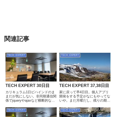
関連記事
TECH::EXPERT
TECH::EXPERT
TECH EXPERT 30日目
TECH EXPERT 37,38日目
カリキュラム1日ビハインドのま
家に戻って早4日目。個人アプリ
まだが気にしない。非同期通信関
開発をする予定がなにもやってな
係でjqueryやajaxなど横断的な内
いや。まだ月曜だし、残りの期間
容が多い。1日振り返って考える
でなんとかなるだろ。
と大した分量ではないのだが、脳
TECH::EXPERT
TECH::EXPERT
みそに定着させるには時間がかか