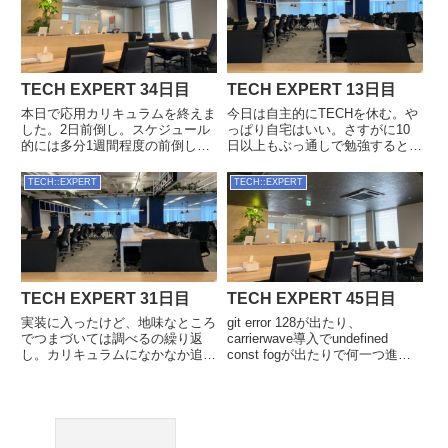
る。ここ数日の吸収量が多いので
今日はちょっとカリキ...
TECH EXPERT 34日目
TECH EXPERT 13日目
本日で応用カリキュラムを終えま
今日は自主的にTECHを休む。や
した。2日前倒し。スケジュール
っぱり自宅はいい。さすがに10
的には多分1週間程度の前倒しを
日以上もぶっ通しで勉強すると脳
して欲しそうだけど、事前学習を
みそのあちこちに記憶の断片が散
みっちりやってる人じゃないと無
らばって整理がつかない。一旦今
TECH::EXPERT
TECH::EXPERT
理っぽい。もしくはカリキュラム
日で一気に吐き出して、理解でき
をなぞるだけでパーっと進んじゃ
ていようといまいと頭をリフレッ
う人か、もともと多少なりとも
シュしないと。マンション生活...
経...
TECH EXPERT 31日目
TECH EXPERT 45日目
実装に入ったけど、地味なところ
git error 128が出たり、
でつまづいては調べるの繰り返
carrierwave導入でundefined
し。カリキュラムになかなか追い
const fogが出たりで何一つ進ま
つかない。
なかった1日でした。デプロイっ
railscarrierwave.urlimage.urlとす
て怖い。credentials.ymlがエンコ
ると画像のURLを取得する。通常
ードされてるのでmaster.keyがな
はuploadsフォルダ以下の階層が
か...
入っている。...