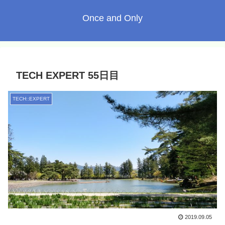
Once and Only
TECH EXPERT 55日目
TECH::EXPERT
2019.09.05