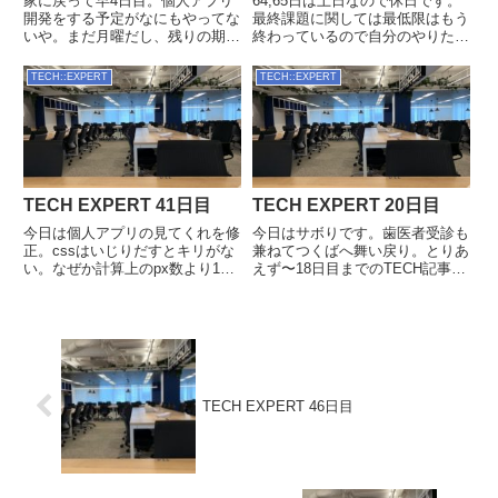
家に戻って早4日目。個人アプリ
64,65日は土日なので休日です。
開発をする予定がなにもやってな
最終課題に関しては最低限はもう
いや。まだ月曜だし、残りの期間
終わっているので自分のやりたい
でなんとかなるだろ。
ことだけやってる感じ。この頃は
既に面接に行っていたので正直、
TECH::EXPERT
TECH::EXPERT
TECH::EXPERTはどうでもよく
なっていた。railsslice!指定した
文字列...
TECH EXPERT 41日目
TECH EXPERT 20日目
今日は個人アプリの見てくれを修
今日はサボりです。歯医者受診も
正。cssはいじりだすとキリがな
兼ねてつくばへ舞い戻り。とりあ
い。なぜか計算上のpx数より1px
えず〜18日目までのTECH記事を
だけ大きく出力されたり、原因が
まとめて個別ページに再編しまし
掴めずに時間だけが過ぎていく。
た。そろそろ学習ペースを上げな
ぶっちゃけIRチェックとメールで
いと、カリキュラムの進捗に遅れ
のalert機能は完成しているので、
が出ているのでヤバげ。でもアウ
見た目はどうだっ...
トプットする時間が欲しいし...
TECH EXPERT 46日目