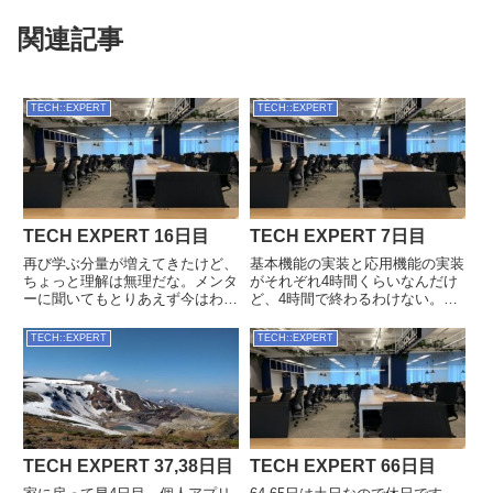
関連記事
TECH::EXPERT
TECH::EXPERT
TECH EXPERT 16日目
TECH EXPERT 7日目
再び学ぶ分量が増えてきたけど、
基本機能の実装と応用機能の実装
ちょっと理解は無理だな。メンタ
がそれぞれ4時間くらいなんだけ
ーに聞いてもとりあえず今はわか
ど、4時間で終わるわけない。こ
らなくてもそう書けばそう動くの
の時間で終わる人は理解してない
理解で十分だと言われる。私は動
が、もともと知ってた人だ。基本
TECH::EXPERT
TECH::EXPERT
くかどうかではなく、理解したく
機能の実装で丸1日かかったよ。
てやってるんだが。この辺は教室
それでも理解には程遠い。進捗の
の主旨が私の希望とは違うので
アドバンテージもなくなった。
高...
（...
TECH EXPERT 37,38日目
TECH EXPERT 66日目