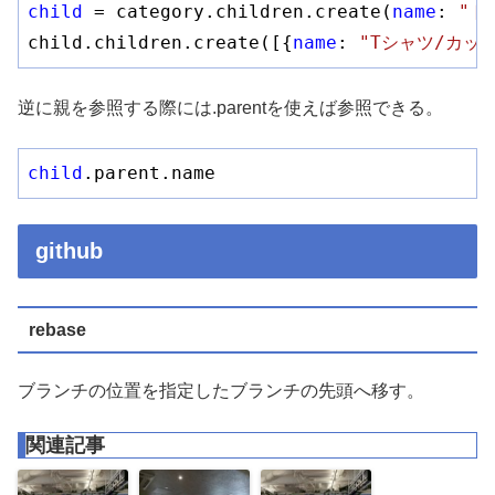
child
 = category.children.create(
name
: 
"ト
child.children.create([{
name
: 
"Tシャツ/カッ
逆に親を参照する際には.parentを使えば参照できる。
child
.parent
.name
github
rebase
ブランチの位置を指定したブランチの先頭へ移す。
関連記事