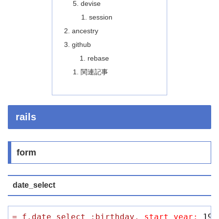
devise
session
ancestry
github
rebase
関連記事
rails
form
date_select
=
f.date_select
:birthday,
start_year:
190