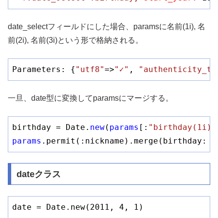
date_selectフィールドにした場合、paramsに名前(1i), 名
前(2i), 名前(3i)という形で格納される。
Parameters: {
"utf8"
=>
"✓"
, 
"authenticity_to
一旦、date型に変換してparamsにマージする。
birthday = Date.
new
(
params
[:
"birthday(1i)"
params
.permit(:nickname).merge(birthday: b
dateクラス
date = Date.new(2011, 4, 1) 