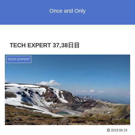
Once and Only
TECH EXPERT 37,38日目
TECH::EXPERT
2019.08.19