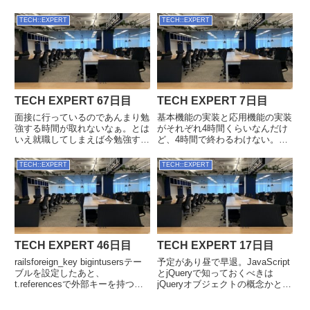
らなくてもそう書けばそう動くの
てどうなんだ？課題終了後から転
理解で十分だと言われる。私は動
職活動したら隙間期間が1ヶ月程
TECH::EXPERT
TECH::EXPERT
くかどうかではなく、理解したく
度は最低でもあくじゃん。転職＞
てやってるんだが。この辺は教室
課題だと思うんだが、その辺りを
の主旨が私の希望とは違うので
TECH EXPERT側もは...
高...
TECH EXPERT 67日目
TECH EXPERT 7日目
面接に行っているのであんまり勉
基本機能の実装と応用機能の実装
強する時間が取れないなぁ。とは
がそれぞれ4時間くらいなんだけ
いえ就職してしまえば今勉強する
ど、4時間で終わるわけない。こ
かどうかは関係がなくなるので、
の時間で終わる人は理解してない
優先順位をしっかりつけて行動し
が、もともと知ってた人だ。基本
TECH::EXPERT
TECH::EXPERT
よう。railsgemのインストール
機能の実装で丸1日かかったよ。
group :development, :test d...
それでも理解には程遠い。進捗の
アドバンテージもなくなった。
（...
TECH EXPERT 46日目
TECH EXPERT 17日目
railsforeign_key bigintusersテー
予定があり昼で早退。JavaScript
ブルを設定したあと、
とjQueryで知っておくべきは
t.referencesで外部キーを持つテ
jQueryオブジェクトの概念かと。
ーブルを作成した際にuser_idが
これ言われないと調べないし、調
bigint(20)になって外部キーが貼
べないからわからないしで悪循環