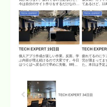
今は自分のサイト作りをするだけなので
てあるけど、11
教室じゃなくてもいい気がするんだよな
大体完成。プル
ぁ。質問したい内容も特に現時点ではな
された箇所を修
TECH::EXPERT
TECH::EXPERT
いので、昼過ぎに一旦帰宅することにし
ジを準備してく
た。午後からはdivの...
くれるので対応が
TECH EXPERT 19日目
TECH EXPE
個人アプリ作成が楽しい作業。反面、学
疲れてるのにラ
ぶ内容が増え続けるので大変です。今日
労が溜まってま
はつくばへ戻るので早めに失敬。8時に
た。本日は予定よ
渋谷を出ても家に着くのは10時半過ぎ。
しまった。いや
遠いわ。railsform_forクラス等の属性を
かった。働き方
付与する場合、インスタンスに続けて
したのに働いて
html...
てる。そして今日は
TECH EXPERT 34日目