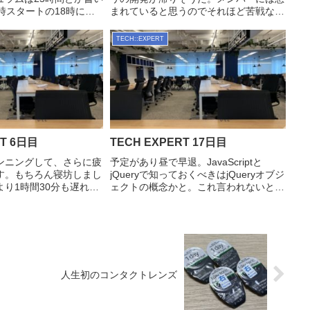
時スタートの18時には
まれていると思うのでそれほど苦戦なく
リクエスト出して、指摘
カリキュラムは終わりそうな予感がす
正。ぶっちゃけデモペー
る。pythonNonenilでもnillでもnullでも
TECH::EXPERT
れている上に、仕様書を
なく、None.しかも先頭は大文字。JS...
非常...
RT 6日目
TECH EXPERT 17日目
ンニングして、さらに疲
予定があり昼で早退。JavaScriptと
す。もちろん寝坊しまし
jQueryで知っておくべきはjQueryオブジ
り1時間30分も遅れて
ェクトの概念かと。これ言われないと調
ぁ近くに家を借りててよ
べないし、調べないからわからないしで
改革のつもりでリタイヤ
悪循環な気がする。やったことメモ
た時よりハードワークし
rubyinitialize(a,b)@a =...
16...
人生初のコンタクトレンズ