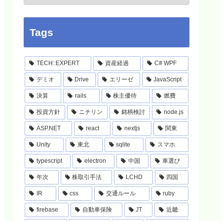
Tags
TECH::EXPERT
資産経過
C# WPF
デミオ
Drive
エリーゼ
JavaScript
決算
rails
株主優待
燃費
投資方針
ニチリン
銘柄検討
node.js
ASP.NET
react
nextjs
関東
Unity
東北
sqlite
スマホ
typescript
electron
中国
車選び
年次
株取引手法
LCHD
四国
IR
css
交通ルール
ruby
firebase
自動車保険
JT
近畿