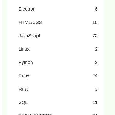
Electron
6
HTML/CSS
16
JavaScript
72
Linux
2
Python
2
Ruby
24
Rust
3
SQL
11