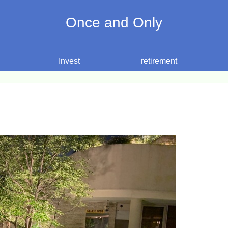
Once and Only
Invest
retirement