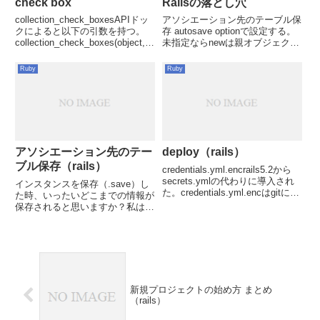
check box
Railsの落とし穴
collection_check_boxesAPIドッ
アソシエーション先のテーブル保
クによると以下の引数を持つ。
存 autosave optionで設定する。
collection_check_boxes(object,
未指定ならnewは親オブジェクト
method, collection,
の保存時に自動保存。updateは保
value_method, text_method, o...
存しない。rails g modelやrails g
Ruby
Ruby
controllerをする際にルーティン
グ...
アソシエーション先のテー
deploy（rails）
ブル保存（rails）
credentials.yml.encrails5.2から
secrets.ymlの代わりに導入され
インスタンスを保存（.save）し
た。credentials.yml.encはgitに共
た時、いったいどこまでの情報が
有されるが、master.key
保存されると思いますか？私はそ
は.gitignoreに最初から追加され
のインスタンスの元となったモデ
ている。mast...
ルのテーブルだけが更新されると
思ってました。でも実際はアソシ
エーション先の情報まで更新され
ちゃうのです。そう宣言した...
新規プロジェクトの始め方 まとめ
（rails）