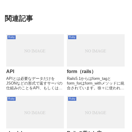
関連記事
Ruby
Ruby
API
form（rails）
APIとは必要なデータだけを
Rails5.1からはform_tagと
JSONなどの形式で返すサーバの
form_forはform_withメソッドに統
仕組みのことをAPI、もしくは
合されています。徐々に使われな
JSON APIと呼ぶ。webAPIjson形
くなると思いますが、railsを勉強
式で情報をレスポンスするアクシ
すると避けては通れないので備忘
Ruby
Ruby
ョンはwebAPIと言われる。rails
録にform_tag, forについても記載
ではWebAPIにあたるアクショ
しています。...
ン...