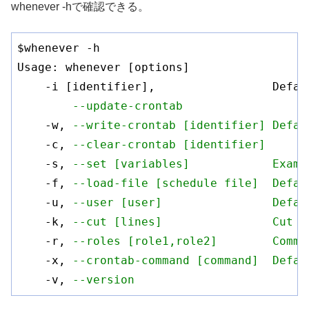
whenever -hで確認できる。
$whenever -h

Usage: whenever [options]

    -i [identifier],                 Defau
--update-crontab
    -w, 
--write-crontab [identifier] Defau
    -c, 
--clear-crontab [identifier]
    -s, 
--set [variables]            Examp
    -f, 
--load-file [schedule file]  Defau
    -u, 
--user [user]                Defau
    -k, 
--cut [lines]                Cut l
    -r, 
--roles [role1,role2]        Comma
    -x, 
--crontab-command [command]  Defau
    -v, 
--version