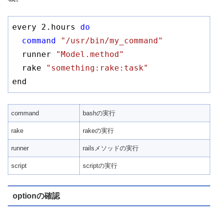
every 2.hours 
do
command
"/usr/bin/my_command"
  runner 
"Model.method"
  rake 
"something:rake:task"
end
command
bashの実行
rake
rakeの実行
runner
railsメソッドの実行
script
scriptの実行
optionの確認