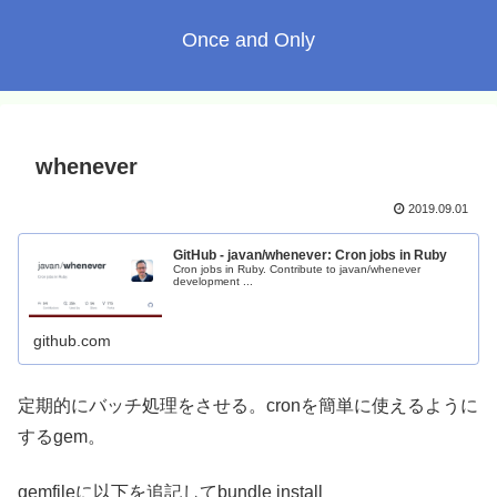
Once and Only
whenever
2019.09.01
GitHub - javan/whenever: Cron jobs in Ruby
Cron jobs in Ruby. Contribute to javan/whenever
development ...
github.com
定期的にバッチ処理をさせる。cronを簡単に使えるように
するgem。
gemfileに以下を追記してbundle install