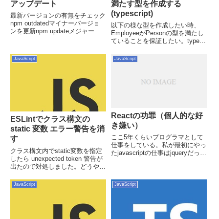
アップデート
満たす型を作成する
(typescript)
最新バージョンの有無をチェック
npm outdatedマイナーバージョ
以下の様な型を作成したい時、
ンを更新npm updateメジャーバ
EmployeeがPersonの型を満たし
ージョンも含め最新版に更新npm
ていることを保証したい。type
install packagename@latest特定
Person = { name?: string age?:
のバージョンに更新npm install
number}type Employee = { name:
JavaScript
JavaScript
...
string...
Reactの功罪（個人的な好
ESLintでクラス構文の
き嫌い）
static 変数 エラー警告を消
ここ5年くらいプログラマとして
す
仕事をしている。私が最初にやっ
クラス構文内でstatic変数を指定
たjavascriptの仕事はjqueryだっ
したら unexpected token 警告が
た。当時としても少し古臭くなり
出たので対処しました。どうやら
つつあったが既存製品では広く使
デフォルトのEspreeはstage4 ま
われてたため2025年現在でも
で行ったものじゃないとサポート
jqueryが生きてる会社は多いので
JavaScript
JavaScript
しないらしいです。Eslint's
はないだ...
default p...