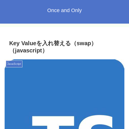
Once and Only
Key Valueを入れ替える（swap）
（javascript）
JavaScript