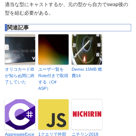
適当な型にキャストするか、元の型から自力でswap後の
型を組む必要がある。
関連記事
オリコカードiB
ユーザ一覧を
Demio 15MB 燃
が知らぬ間に終
Role付きで取得
費14
了していた
する（C#
ASP）
AggregateExce
1クエリで外部
ニチリン2018