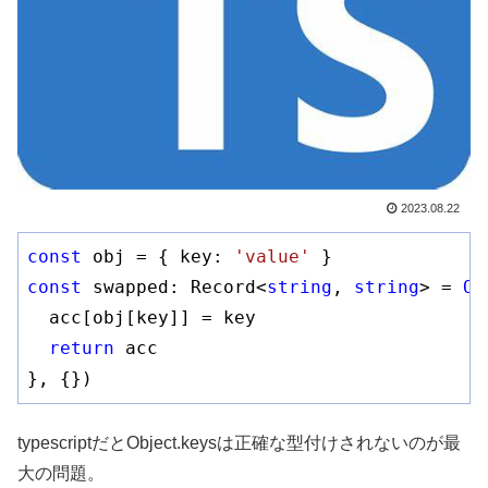
2023.08.22
const
 obj = { key: 
'value'
const
 swapped: Record<
string
, 
string
> = 
Ob
  acc[obj[key]] = key

return
 acc

typescriptだとObject.keysは正確な型付けされないのが最
大の問題。