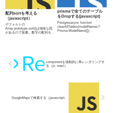
prismaで全てのテーブル
配列sortを考える
をDropする(javascript)
（javascript）
Postgresasync function
デフォルトの
clearAllTables(modelNames?:
Array.prototype.sort()は地味な罠
Prisma.ModelName[]):
があるので覚書。数字の配列をそ
Promise<void> { const
のままsort()ダメです。
tablenames = modelNames ? ...
compareFunctionを指定しない
sort()は文字列比較を行います。
なので.sort()のようなことをや
る...
componentを強制的に再レンダリングす
る（js, react）
GoogleMapsで検索する（javascript）