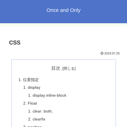
Once and Only
CSS
2019.07.25
目次
位置指定
display
display inline-block
Float
clear: both;
clearfix
position