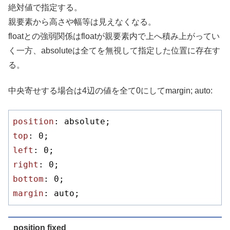
絶対値で指定する。
親要素から高さや幅等は見えなくなる。
floatとの強弱関係はfloatが親要素内で上へ積み上がってい
く一方、absoluteは全てを無視して指定した位置に存在す
る。
中央寄せする場合は4辺の値を全て0にしてmargin; auto:
position
top
: 
0
left
: 
0
right
: 
0
bottom
: 
0
margin
: auto;
position fixed