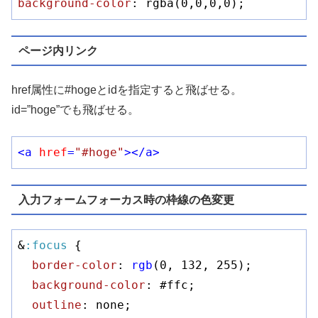
background-color
: rgba(
0
,
0
,
0
,
0
);
ページ内リンク
href属性に#hogeとidを指定すると飛ばせる。
id=”hoge”でも飛ばせる。
<
a
href
=
"#hoge"
>
</
a
>
入力フォームフォーカス時の枠線の色変更
&
:focus
 {

border-color
: 
rgb
(0, 132, 255);

background-color
: 
#ffc
;

outline
: none;
