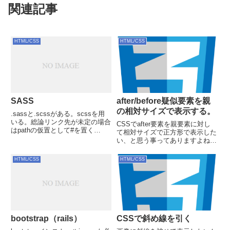
関連記事
HTML/CSS
HTML/CSS
SASS
after/before疑似要素を親
の相対サイズで表示する。
.sassと.scssがある。scssを用
いる。総論リンク先が未定の場合
CSSでafter要素を親要素に対し
はpathの仮置として#を置く
て相対サイズで正方形で表示した
application.scss では基本的に
い、と思う事ってありますよね？
importのみをする。cssを読み込
親要素が最初から正方形であれば
む順@importの上から順。reset
普通にwidthとheightを%指定すれ
HTML/CSS
HTML/CSS
cssを最初...
ば問題なく表示されます。
#hoge::after{ content: '...
bootstrap（rails）
CSSで斜め線を引く