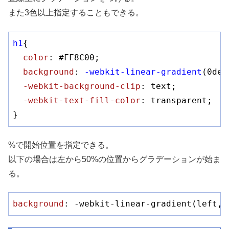
また3色以上指定することもできる。
h1
{

color
: 
#FF8C00
;

background
: 
-webkit-linear-gradient
(0deg
-webkit-background-clip
: text;

-webkit-text-fill-color
: transparent;

}
%で開始位置を指定できる。
以下の場合は左から50%の位置からグラデーションが始ま
る。
background
: -webkit-linear-gradient(left, 