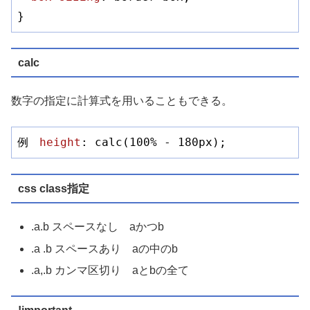
calc
数字の指定に計算式を用いることもできる。
例　
height
: calc(
100%
 - 
180px
);
css class指定
.a.b スペースなし aかつb
.a .b スペースあり aの中のb
.a,.b カンマ区切り aとbの全て