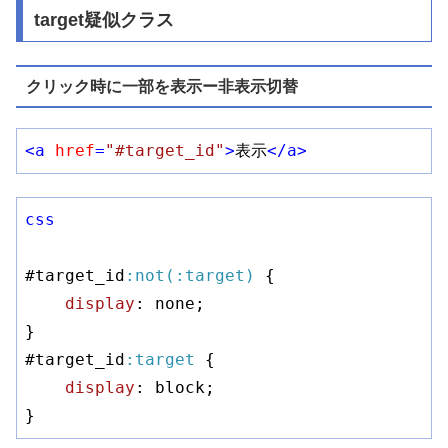
target疑似クラス
クリック時に一部を表示ー非表示切替
<
a
href
=
"#target_id"
>
表示
</
a
>
css
#target_id
:not(
:target)
 {

display
: none;

#target_id
:target
 {

display
: block;

}