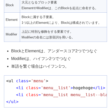
大元となるブロック要素
Block
ElementやModifierは、このBlockを起点に命名する。
Blockに属する子要素。
Element
1つ以上のElementにより、Blockは構成されています。
上記に特別な修飾をする要素です。
Modifier
Modifierの命名には形容詞を用いる。
BlockとElementは、アンダースコア2つでつなぐ
Modifierは、ハイフン2つでつなぐ
単語を繋ぐ場合はハイフン1つ。
<ul 
class
=
'menu'
>

<
li
class
=
'menu__list'
>
hogehoge
</
li
>
<
li
class
=
'menu__list menu__list--blac
</
ul
>