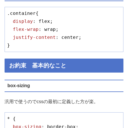
.container
{

display
: flex;

flex-wrap
: wrap;

justify-content
: center;

}
お約束 基本的なこと
box-sizing
汎用で使うのでcssの最初に定義した方が楽。
* {

box-sizing
: border-box;
