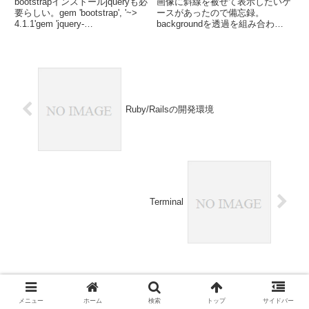
bootstrapインストールjqueryも必
画像に斜線を被せて表示したいケ
要らしい。gem 'bootstrap', '~>
ースがあったので備忘録。
4.1.1'gem 'jquery-
backgroundを透過を組み合わせ
rails'application.scss@import
てlinear-gradientで表現すること
"bootstrap";application...
で斜線にす
る。.diagonalLine::before {
content: ''; positio...
Ruby/Railsの開発環境
Terminal
コメント
メニュー
ホーム
検索
トップ
サイドバー