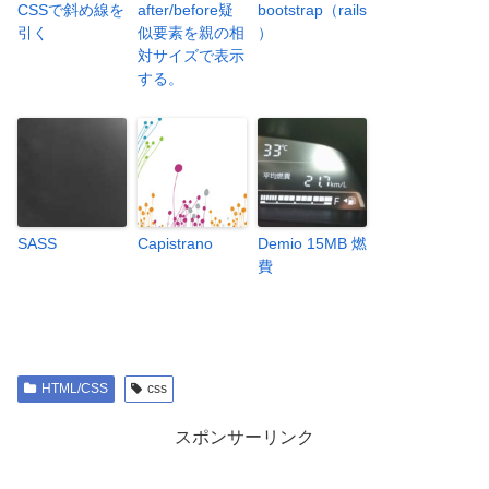
CSSで斜め線を
after/before疑
bootstrap（rails
引く
似要素を親の相
）
対サイズで表示
する。
SASS
Capistrano
Demio 15MB 燃
費
HTML/CSS
css
スポンサーリンク