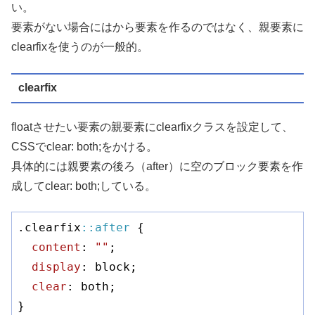
い。
要素がない場合にはから要素を作るのではなく、親要素に
clearfixを使うのが一般的。
clearfix
floatさせたい要素の親要素にclearfixクラスを設定して、
CSSでclear: both;をかける。
具体的には親要素の後ろ（after）に空のブロック要素を作
成してclear: both;している。
.clearfix
::after
 {

content
: 
""
;

display
: block;

clear
: both;

}