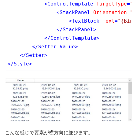
<
ControlTemplate
TargetType
=
"L
<
StackPanel
Orientation
=
"V
<
TextBlock
Text
=
"{Bind
</
StackPanel
>
</
ControlTemplate
>
</
Setter.Value
>
</
Setter
>
</
Style
>
こんな感じで要素が横方向に並びます。