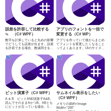
誤差を許容して比較する
アプリのフォントを一括で
≒ （C# WPF）
変更する（C# WP）
数字を計算していると丸めの影響
アプリを作っていて後からまとめ
でどうしても誤差が出ます。誤差
てフォントを変更したくなること
を許容できる場合、数値同士を比
ってよくあります。UIのサイズに
較する（a==b）にはどうしたら
影響するので、本来なら最初に決
よいでしょうか？if (Math.Abs(a -
めておくべきです。また個人的に
C#
C#
b) < delta){}差(a-b)の絶対値を取
はフォントを指定しない方法もや
って、それが許容で...
めた方が良いと思っています。フ
ォントを指定しない場合、シス...
ビット演算子（C# WPF）
サムネイル表示をしたい
（C# WPF）
A & B ビットAND演算子A&B。
読んでそのままAかつB。ABとも
メモリの節約<Image
にビットが立っている場合、1．
Width="200"
それ以外の場合は0．