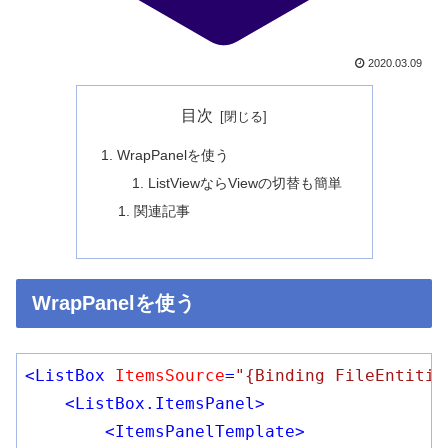
2020.03.09
目次
WrapPanelを使う
ListViewならViewの切替も簡単
関連記事
WrapPanelを使う
<
ListBox
ItemsSource
=
"{Binding FileEntitie
<
ListBox.ItemsPanel
>
<
ItemsPanelTemplate
>