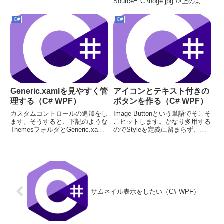
Source="C:\hoge.jpg"/>上のよう
0001010110000111-------
に書くと、フルサイズでファイル
-00000101A | B ビットOR演算
を読み込んでメモリ上に展開した
C#
C#
子AorB。AまたはB。Aまた...
まま表示される際に縮小化して表
示される。つまりメモリにはフル
サイズで乗る。<I...
Generic.xamlを見やすく管
アイコンとテキスト付きの
理する（C# WPF）
ボタンを作る（C# WPF）
カスタムコントロールの追加をし
Image Buttonという単語でそこそ
ます。そうすると、下記のような
こヒットします。かなり多用する
ThemesフォルダとGeneric.xaml
のでStyleを定義に留まらず、カ
が出現します。これ以外にも
スタムコントロールを作ってしま
hogehoge.csも追加されます。
った方が良い気がします。という
Generic.xaml とは特別な
ことでカスタムコントロールを作
ResourceDictiona...
成します。Generic.xaml<Reso...
サムネイル表示をしたい（C# WPF）