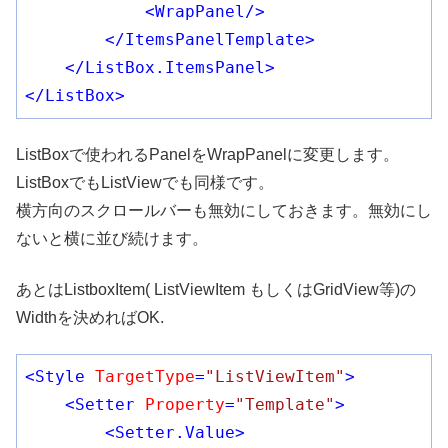
<
WrapPanel
/>
</
ItemsPanelTemplate
>
</
ListBox.ItemsPanel
>
</
ListBox
>
ListBoxで使われるPanelをWrapPanelに変更します。
ListBoxでもListViewでも同様です。
横方向のスクロールバーも無効にしておきます。無効にし
ないと横に並び続けます。
あとはListboxItem( ListViewItem もしくはGridView等)の
Widthを決めればOK.
<
Style
TargetType
=
"ListViewItem"
>
<
Setter
Property
=
"Template"
>
<
Setter.Value
>