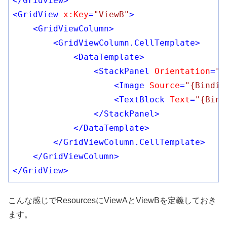
</
GridView
>
<
GridView
x:Key
=
"ViewB"
>
<
GridViewColumn
>
<
GridViewColumn.CellTemplate
>
<
DataTemplate
>
<
StackPanel
Orientation
=
"V
<
Image
Source
=
"{Bindin
<
TextBlock
Text
=
"{Bind
</
StackPanel
>
</
DataTemplate
>
</
GridViewColumn.CellTemplate
>
</
GridViewColumn
>
</
GridView
>
こんな感じでResourcesにViewAとViewBを定義しておき
ます。