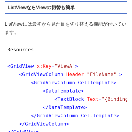
ListViewならViewの切替も簡単
ListViewには最初から見た目を切り替える機能が付いてい
ます。
Resources

<
GridView
x:Key
=
"ViewA"
>
<
GridViewColumn
Header
=
"FileName"
 >
<
GridViewColumn.CellTemplate
>
<
DataTemplate
>
<
TextBlock
Text
=
"{Binding 
</
DataTemplate
>
</
GridViewColumn.CellTemplate
>
</
GridViewColumn
>