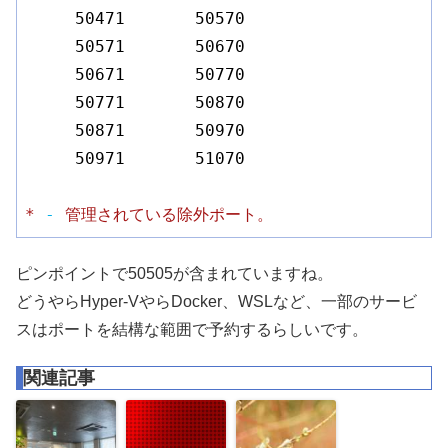
50471
50570
50571
50670
50671
50770
50771
50870
50871
50970
50971
51070
*
-
管理されている除外ポート。
ピンポイントで50505が含まれていますね。
どうやらHyper-VやらDocker、WSLなど、一部のサービ
スはポートを結構な範囲で予約するらしいです。
関連記事