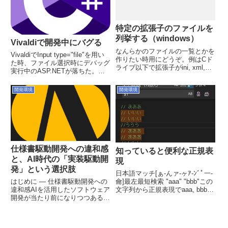
特定の拡張子のファイルを
列挙する（windows）
Vivaldiで開発中にバグる
なんらかのファイルの一覧とかを
VivaldiでInput type="file"を用い
作りたい時用にどうぞ。例はCド
た時、ファイル選択時にデバッグ
ライブ以下で拡張子がini, xml,
実行中のASP.NETが落ちた。
jsonのファイルを列挙します。
ChromeやIEでは落ちない。クラ
dir /s /b C:\*.ini C:\*.xml
イアント操作でサーバー側が落ち
開発環境
開発環境
C:\*.json/bディレクトリとファイ
る理由が意味不明だが、
ルの一覧...
Chromium系とはいえ処理が異...
仕様書駆動開発への違和感
知っていると便利な正規表
と、AI時代の「実装駆動開
現
発」という選択肢
日本語マッチ[ぁ-んァ-ヶｱ-ﾝﾞﾟ一-
龠]最左最短検索 "aaa" "bbb"この
はじめに — 仕様書駆動開発への
文字列から正規表現でaaa, bbbを
違和感AIを活用したソフトウェア
取り出したい場合、".*?"を使いま
開発が当たり前になりつつある
す。単に".*"とした場合、「"aaa"
今、「仕様書駆動開発」が注目を
"bbb"」が返ります。これは最長
集めている。まず仕様書を書き、
ヒット...
それをAIに渡してコードを生成す