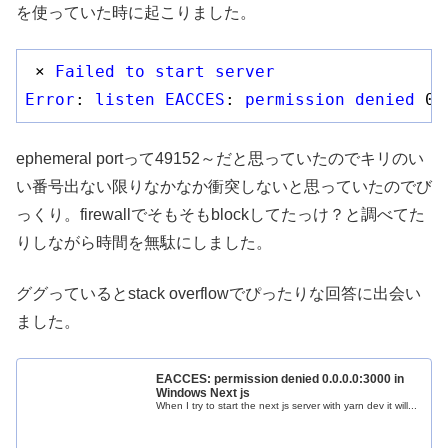
を使っていた時に起こりました。
 ⨯ 
Failed
to
start
server
Error
: 
listen
EACCES
: 
permission
denied
 0
.
ephemeral portって49152～だと思っていたのでキリのい
い番号出ない限りなかなか衝突しないと思っていたのでび
っくり。firewallでそもそもblockしてたっけ？と調べてた
りしながら時間を無駄にしました。
ググっているとstack overflowでぴったりな回答に出会い
ました。
EACCES: permission denied 0.0.0.0:3000 in
Windows Next js
When I try to start the next js server with yarn dev it will...