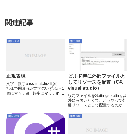
関連記事
開発環境
開発環境
正規表現
ビルド時に外部ファイルと
してリソースを配置（C#,
文字・数字pass.match(/{8,}/i) :
visual studio）
括弧で囲まれた文字のいずれか 1
個にマッチ\d : 数字にマッチ{n,
設定ファイルをSettings.setting以
m}: 直前の文字がn回以上m回以
外にも扱いたくて、どうやって外
下出現。i : 大文字・小文字を区
部リソースとして配置するのか若
別しない検索mail = 'hoge@fug...
干悩んだので覚書き。プロジェク
ト右クリック → プロパティ →
開発環境
開発環境
ビルドイベントからビルド後イベ
ントのコマンドラインにコマンド
を書いて...