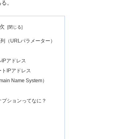
ある。
次
列（URLパラメーター）
IPアドレス
トIPアドレス
ain Name System）
nsオプションってなに？