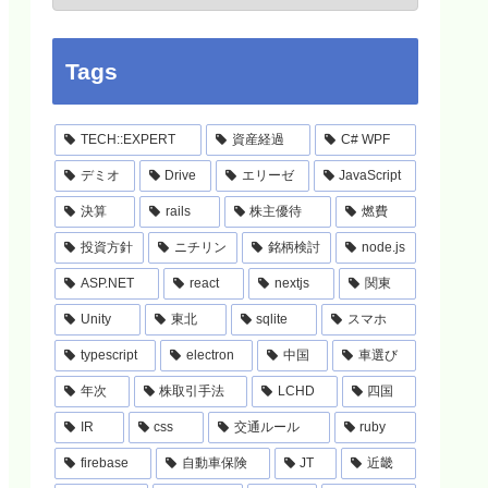
Tags
TECH::EXPERT
資産経過
C# WPF
デミオ
Drive
エリーゼ
JavaScript
決算
rails
株主優待
燃費
投資方針
ニチリン
銘柄検討
node.js
ASP.NET
react
nextjs
関東
Unity
東北
sqlite
スマホ
typescript
electron
中国
車選び
年次
株取引手法
LCHD
四国
IR
css
交通ルール
ruby
firebase
自動車保険
JT
近畿