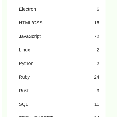
Electron
6
HTML/CSS
16
JavaScript
72
Linux
2
Python
2
Ruby
24
Rust
3
SQL
11