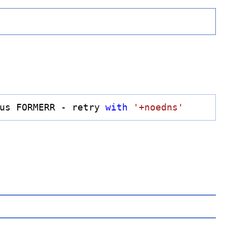
us FORMERR - retry 
with
'+noedns'