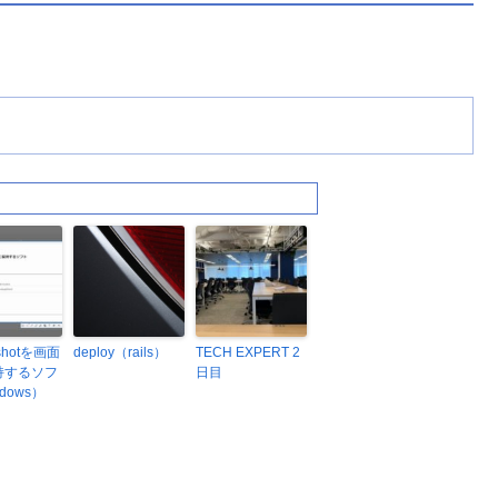
nshotを画面
deploy（rails）
TECH EXPERT 2
持するソフ
日目
dows）