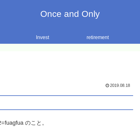
Once and Only
Invest
retirement
2019.08.18
2=fuagfua のこと。
、