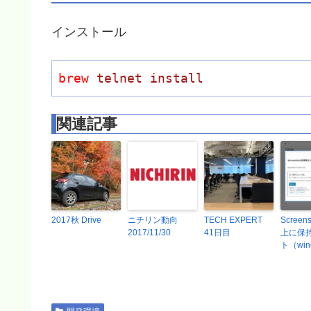
インストール
brew
telnet install
関連記事
2017秋 Drive
ニチリン動向
TECH EXPERT
Scree
2017/11/30
41日目
上に保
ト（win