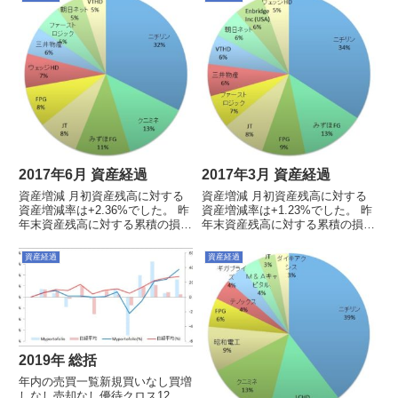
(@1734), ニチリン(@1751), 日産
(@1116)売り：キヤ...
2017年6月 資産経過
2017年3月 資産経過
資産増減 月初資産残高に対する
資産増減 月初資産残高に対する
資産増減率は+2.36%でした。 昨
資産増減率は+1.23%でした。 昨
年末資産残高に対する累積の損益
年末資産残高に対する累積の損益
率は+10.49%でした。今月の売買
率は+6.56%でした。今月の売買
買い：クニミネ(@738)売り：三
買い：ウェッジHD(@917), クニ
資産経過
資産経過
菱UFJ(@709.2、全売却)その他：
ミネ(@761)売り：なしその他：
ダイキアクシスが2分割ポートフ
投資信託すべて売却（野村海外
ォリ...
REIT、...
2019年 総括
年内の売買一覧新規買いなし買増
しなし売却なし優待クロス12