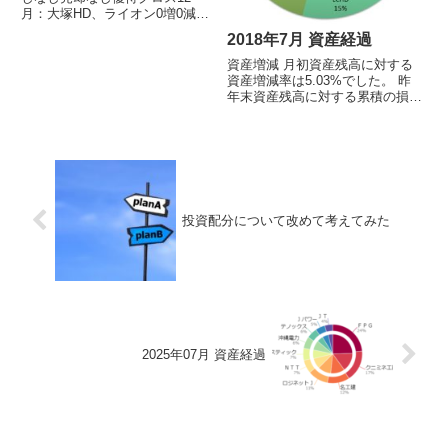
月：大塚HD、ライオン0増0減で
計36銘柄です（米国株2銘柄を含
2018年7月 資産経過
む）。損出しクロス以外は投資信
託の積立以外は取引を行っておら
資産増減 月初資産残高に対する
ず、昨年から変化ありません。経
資産増減率は5.03%でした。 昨
費率取引回数3回 掛かった総...
年末資産残高に対する累積の損益
率は-6.98%でした。今月の売買
買い：なし売り：なしその他：な
しポートフォリオおよび上位10
銘柄※投資信託は円建てですが、
海外資産のみの運用です...
投資配分について改めて考えてみた
2025年07月 資産経過