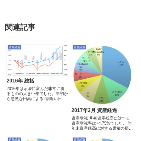
関連記事
資産経過
資産経過
2016年 総括
2016年は示唆に富んだ非常に得
るものの大きい年でした。年初か
ら急激な円高による2割近い日経
の下げがあり、まさかのイギリス
のEU離脱というBREXIT問題、
2017年2月 資産経過
予想だにしないトランプ大統領か
資産増減 月初資産残高に対する
らの急速な円安など為替も株も大
資産増減率は+4.75%でした。 昨
きく上下に振れる展開でし...
年末資産残高に対する累積の損益
率は+5.26%でした。今月の売買
買い：JT(@3677), オリックス
資産経過
資産経過