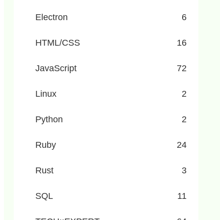
Electron
6
HTML/CSS
16
JavaScript
72
Linux
2
Python
2
Ruby
24
Rust
3
SQL
11