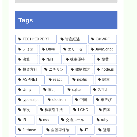
Tags
TECH::EXPERT
資産経過
C# WPF
デミオ
Drive
エリーゼ
JavaScript
決算
rails
株主優待
燃費
投資方針
ニチリン
銘柄検討
node.js
ASP.NET
react
nextjs
関東
Unity
東北
sqlite
スマホ
typescript
electron
中国
車選び
年次
株取引手法
LCHD
四国
IR
css
交通ルール
ruby
firebase
自動車保険
JT
近畿