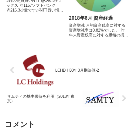
3月の売買買いNTT @146.5テノ
ックス @1167ソフトバンク
@216.3少量ですがNTT買い増
し。140円台は安いと思ってます
2018年6月 資産経過
ので積み立て感覚で毎月買いま
す。テノックスは還元する姿勢が
資産増減 月初資産残高に対する
良いので買い増し。ちょっと高い
資産増減率は0.82%でした。 昨
かなとは思いつつ...
年末資産残高に対する累積の損益
率は-12.04%でした。今月の売買
買い：昭和電工（@4765）売
り：その他：ジーンテクノサイエ
ンス株式分割、ギガプライズ株式
分割ポートフォリオお...
LCHD H30年3月期決算-2
サムティの株主優待を利用（2018年東
京）
コメント