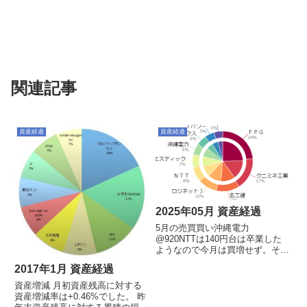
関連記事
資産経過
資産経過
2025年05月 資産経過
5月の売買買い沖縄電力
@920NTTは140円台は卒業した
ようなので今月は買増せず。その
他にも買いたい価格帯の銘柄はほ
2017年1月 資産経過
ぼなくなりました。電源開発は
2300円台が近づいているので買
資産増減 月初資産残高に対する
増したいですし、東京電力も360
資産増減率は+0.46%でした。 昨
円くらいまで行けば打診買い始...