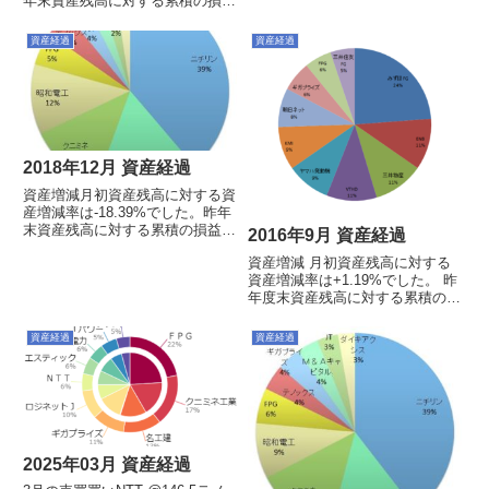
年末資産残高に対する累積の損益
率は+0.46%でした。今月の売買
買い：セブン銀行(@324)売り：
資産経過
資産経過
なしその他：なしポートフォリオ
および上位10銘柄※投資信託は
円建てですが、海...
2018年12月 資産経過
資産増減月初資産残高に対する資
産増減率は-18.39%でした。昨年
末資産残高に対する累積の損益率
2016年9月 資産経過
は-35.11%でした。今月の売買買
資産増減 月初資産残高に対する
い ： なし売り ： 昭和電工
資産増減率は+1.19%でした。 昨
（@3250）その他： なしポー
年度末資産残高に対する累積の損
トフォリオおよび上位10銘柄※
益率は+0.78%でした。今月の売
投資信託は円建て...
買買い：VTHD(@435)、
資産経過
資産経過
FPG(@910)、日産東京販売
(@226)売り：なしその他：GTS
が1:2の株...
2025年03月 資産経過