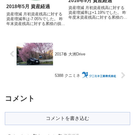
2016年9月 資産経過
2018年5月 資産経過
資産増減 月初資産残高に対する
資産増減率は+1.19%でした。 昨
資産増減 月初資産残高に対する
年度末資産残高に対する累積の損
資産増減率は-7.05%でした。 昨
益率は+0.78%でした。今月の売
年末資産残高に対する累積の損益
買買い：VTHD(@435)、
率は-12.82%でした。今月の売買
FPG(@910)、日産東京販売
買い：昭和電工（@4136）、ク
(@226)売り：なしその他：GTS
ニミネ（@1055）、
が1:2の株...
LCHD（@1565）売り：日水薬
（@1420）、セブ...
2017春 大洲Drive
5388 クニミネ
コメント
コメントを書き込む