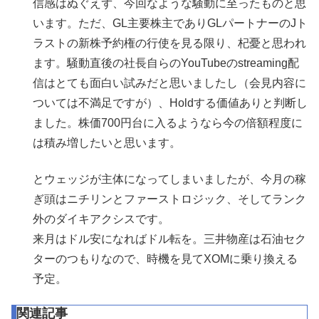
信感はぬぐえず、今回なような騒動に至ったものと思
います。ただ、GL主要株主でありGLパートナーのJト
ラストの新株予約権の行使を見る限り、杞憂と思われ
ます。騒動直後の社長自らのYouTubeのstreaming配
信はとても面白い試みだと思いましたし（会見内容に
ついては不満足ですが）、Holdする価値ありと判断し
ました。株価700円台に入るようなら今の倍額程度に
は積み増したいと思います。
とウェッジが主体になってしまいましたが、今月の稼
ぎ頭はニチリンとファーストロジック、そしてランク
外のダイキアクシスです。
来月はドル安になればドル転を。三井物産は石油セク
ターのつもりなので、時機を見てXOMに乗り換える
予定。
関連記事