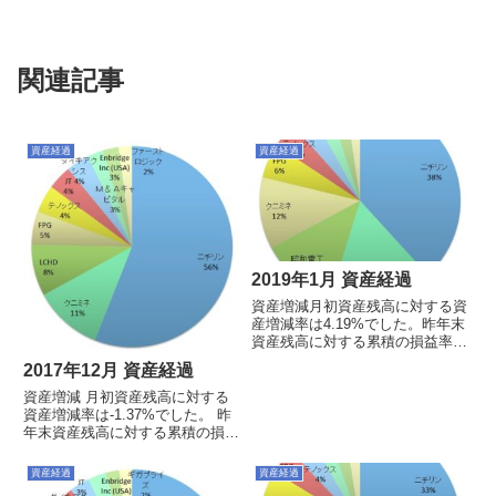
関連記事
資産経過
資産経過
2019年1月 資産経過
資産増減月初資産残高に対する資
産増減率は4.19%でした。昨年末
資産残高に対する累積の損益率は
4.19%でした。今月の売買買
2017年12月 資産経過
い ： なし売り ： なしその
他： なしポートフォリオおよび
資産増減 月初資産残高に対する
上位10銘柄※投資信託は円建て
資産増減率は-1.37%でした。 昨
ですが、海外資産のみの運用...
年末資産残高に対する累積の損益
率は+46.34%でした。今月の売買
買い：なし売り：なしその他：な
資産経過
資産経過
しポートフォリオおよび上位10