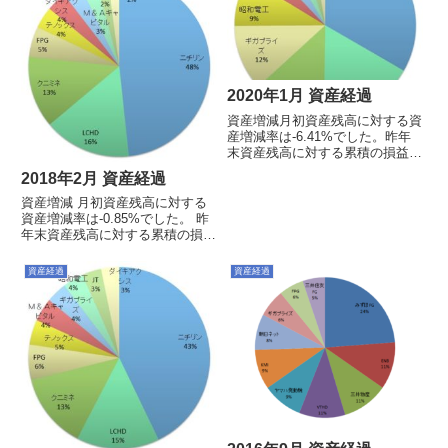
銘柄※投資信託は円建てですが、
海外資産のみの運用...
2020年1月 資産経過
資産増減月初資産残高に対する資
産増減率は-6.41%でした。昨年
末資産残高に対する累積の損益率
は-6.41%でした。日経平均だ
2018年2月 資産経過
と-1.91%なので負けてますね。
今月の売買買い ： なし売
資産増減 月初資産残高に対する
り ： ニチリンの部分売却
資産増減率は-0.85%でした。 昨
（@1906）その他： なし...
年末資産残高に対する累積の損益
率は+0.34%でした。今月の売買
買い：LCHD（@1710）売り：な
資産経過
資産経過
しその他：なしポートフォリオお
よび上位10銘柄※投資信託は円
建てですが、海...