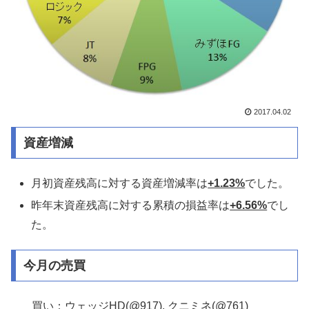
2017.04.02
資産増減
月初資産残高に対する資産増減率は
+1.23%
でした。
昨年末資産残高に対する累積の損益率は
+6.56%
でし
た。
今月の売買
買い：ウェッジHD(@917), クニミネ(@761)