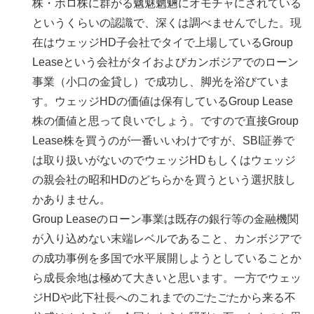
株・ボロ株に群がる魑魅魍魎にオモチャにされている
というくらいの認識で、深くは調べませんでした。現
在はウェッジHD子会社でタイで上場しているGroup
Leaseという会社がタイおよびカンボジアでのローン
事業（小口の金貸し）で成功し、脚光を浴びていま
す。ウェッジHDの価値は保有しているGroup Lease
株の価値と思って良いでしょう。ですので直接Group
Lease株を買うのが一番いいわけですが、SBI証券で
は取り扱いがないのでウェッジHDもしくはウェッジ
の親会社の昭和HDのどちらかを買うという選択肢し
かありません。
Group Leaseのローン事業は既存の銀行等の金融機関
が入り込めない末端レベルであること、カンボジアで
の成功事例を多国で水平展開しようとしていることか
ら成長余地は極めて大きいと思います。一方でウェッ
ジHDや此下社長へのこれまでのごたごたから来る不