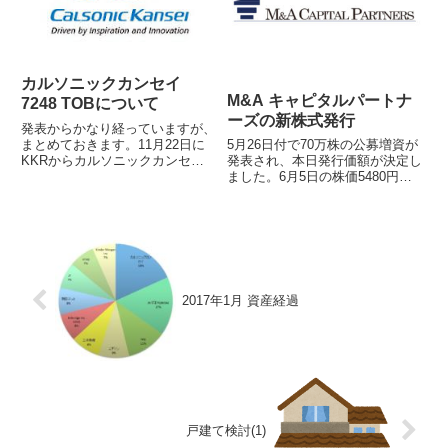
カルソニックカンセイ
M&A キャピタルパートナ
7248 TOBについて
ーズの新株式発行
発表からかなり経っていますが、
まとめておきます。11月22日に
5月26日付で70万株の公募増資が
KKRからカルソニックカンセイ
発表され、本日発行価額が決定し
のTOBの発表がありました。個
ました。6月5日の株価5480円に
人的には日産がカルソニックを手
対して4%のディスカウントで
放すという観測があったころから
5260円です。1株5260円 × 70万
目をつけてはいたのですが、買う
株 = 36.82億円オーバーアロット
までには至らずあれよあれよと...
メントは10.5万株で、1株526...
2017年1月 資産経過
戸建て検討(1)