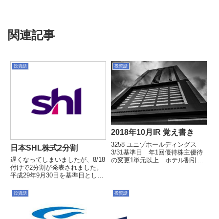
関連記事
投資話
投資話
2018年10月IR 覚え書き
3258 ユニゾホールディングス
日本SHL株式2分割
3/31基準日 年1回優待株主優待
遅くなってしまいましたが、8/18
の変更1単元以上 ホテル割引券
付けで2分割が発表されました。
10枚/年10単元以上 無料宿泊券2
平成29年9月30日を基準日として
枚/年3年以上の長期優待で無料宿
2分割されます。日本SHLは売上
泊券2枚/年条件は「３月末および
24億、営業利益10億、純利益6億
９月末の当社株主名簿において、
投資話
投資話
という素晴らしい体質で、無借金
連続７回以上...
です。配当性向50%で、今期に至
っては3億の自...