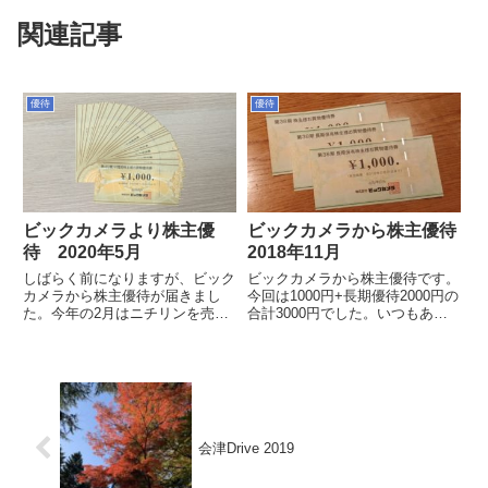
関連記事
優待
優待
ビックカメラより株主優
ビックカメラから株主優待
待 2020年5月
2018年11月
しばらく前になりますが、ビック
ビックカメラから株主優待です。
カメラから株主優待が届きまし
今回は1000円+長期優待2000円の
た。今年の2月はニチリンを売っ
合計3000円でした。いつもあり
ぱらったお金が余ってたのと、コ
がたいんですが、唯一の難点は私
ロナで人気がなかったのか、余裕
の住んでいるエリアにはビックカ
で万株空売りできるほど一般信用
メラがないんですね～。株を買っ
枠があいてたので初めて万株取っ
た当初はビックカメラがあるエリ
てみました。受取の時に書留だっ
アに住んでたんですが...
た...
会津Drive 2019