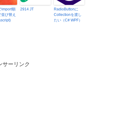
でimport順
2914 JT
RadioButtonに
で並び替え
Collectionを渡し
script)
たい（C# WPF）
ンサーリンク