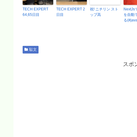
TECH EXPERT
TECH EXPERT 2
祝! ニチリン スト
NextJs
64,65日目
日目
ップ高
を自動
る(#java
駄文
スポ