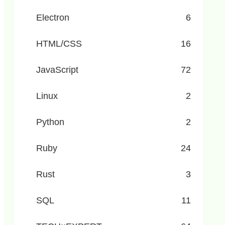
Electron
6
HTML/CSS
16
JavaScript
72
Linux
2
Python
2
Ruby
24
Rust
3
SQL
11