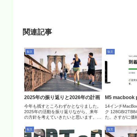
関連記事
駄文
駄文
2025年の振り返りと2026年の計画
M5 macboo
今年も残すところわずかとなりました。
14インチMacBo
2025年の活動を振り返りながら、来年
ク 128GB/2TB
の方針を考えていきたいと思います。
た。さすがに価
2025年：副業元年今年は初めて本格的
あるし、情報が
な副業に挑戦しました。スタートアップ
注文するのは嫌
駄文
駄文
企業での開発や、データパイプラインの
した。私の用途だ