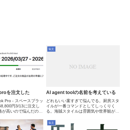
駄文
k proを注文した
AI agent toolの名前を考えている
ok Pro - スペースブラッ
どれもいい案すぎて悩んでる。厨房スタ
848,800円3/13に注文し
イルが一番コマンドとしてしっくりく
格が高いので悩んだのも
る。海賊スタイルは雰囲気や世界観が好
出揃う前の予約の時点で
き。だがcrewコマンドは普通にありそ
だったので発売後に注文
う。オーシャンズ11もいい。遊び心があ
駄文
とかなりオ...
って。1. 厨房（Brigade de Cuisine）