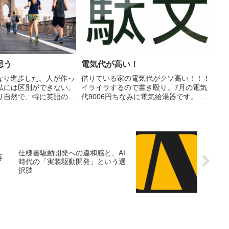
世...
思う
電気代が高い！
かなり進歩した。人が作っ
借りている家の電気代がクソ高い！！！
私には区別ができない。
イライラするので書き殴り。7月の電気
り自然で、特に英語の場
代9006円ちなみに電気給湯器です。安
ないこともありまったく
いと思いますか？実は私、7月は10日も
本語の場合は母語である
住んでないんですよ。第1周目は旅行に
の不自然さが残れば気づ
行ってましたし、7/12以降はほぼ渋谷に
、それ...
住んでましたから...
仕様書駆動開発への違和感と、AI
再
時代の「実装駆動開発」という選
択肢