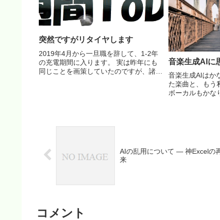
構築など、毎月0.3人...
突然ですがリタイヤします
2019年4月から一旦職を辞して、1-2年
音楽生成AIに
の充電期間に入ります。 実は昨年にも
同じことを画策していたのですが、諸事
音楽生成AIは
情により1年延期していました。 アーリ
た楽曲と、もう
ーリタイヤするには資金が全く足らない
ボーカルもかな
のですが、自身の年齢や環境を考えて自
合は私の母語で
由にできる時間は...
わからない。日
がゆえに、多少
くこともある。が
AIの乱用について ― 神Excelの
来
コメント