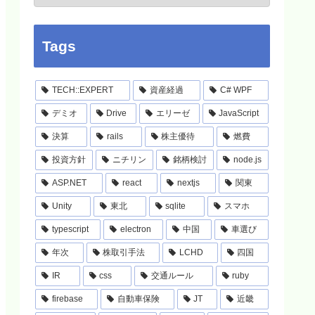
Tags
TECH::EXPERT
資産経過
C# WPF
デミオ
Drive
エリーゼ
JavaScript
決算
rails
株主優待
燃費
投資方針
ニチリン
銘柄検討
node.js
ASP.NET
react
nextjs
関東
Unity
東北
sqlite
スマホ
typescript
electron
中国
車選び
年次
株取引手法
LCHD
四国
IR
css
交通ルール
ruby
firebase
自動車保険
JT
近畿