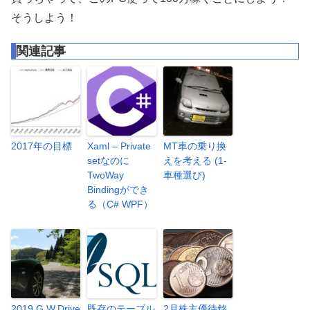
そうしよう！
関連記事
2017年の目標
Xaml – Private
MT車の乗り換
setなのに
えを考える (1-
TwoWay
車種選び)
Bindingができ
る（C# WPF）
2019 G.W.Drive
既存のテーブル
2月株主優待銘