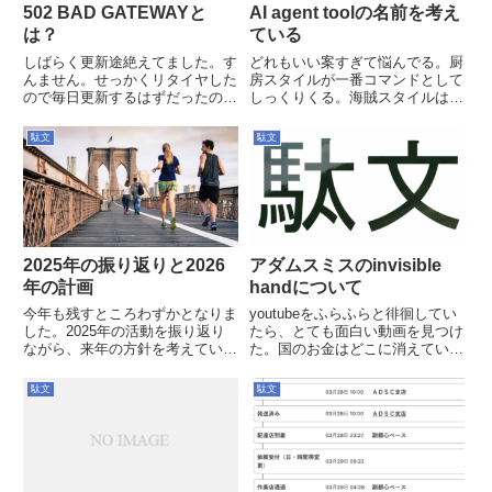
502 BAD GATEWAYと
AI agent toolの名前を考え
は？
ている
しばらく更新途絶えてました。す
どれもいい案すぎて悩んでる。厨
んません。せっかくリタイヤした
房スタイルが一番コマンドとして
ので毎日更新するはずだったので
しっくりくる。海賊スタイルは雰
すが、3月初旬ごろにタイトル通
囲気や世界観が好き。だがcrew
り502エラーを吐くようになりま
コマンドは普通にありそう。オー
駄文
駄文
した。なぜこうなったかという
シャンズ11もいい。遊び心があ
と、特にWordPressのバージョン
って。1. 厨房（Brigade de
アップが来たので特に意...
Cuisine）世...
2025年の振り返りと2026
アダムスミスのinvisible
年の計画
handについて
今年も残すところわずかとなりま
youtubeをふらふらと徘徊してい
した。2025年の活動を振り返り
たら、とても面白い動画を見つけ
ながら、来年の方針を考えていき
た。国のお金はどこに消えている
たいと思います。2025年：副業
のか？っていうお話から始まっ
元年今年は初めて本格的な副業に
て、石井紘基氏の話へと移り、中
駄文
駄文
挑戦しました。スタートアップ企
盤以降は経済の話ですらなくなっ
業での開発や、データパイプライ
ていきます。できれば頭から通し
ンの構築など、毎月0.3人...
て見た方が楽しいと思います...