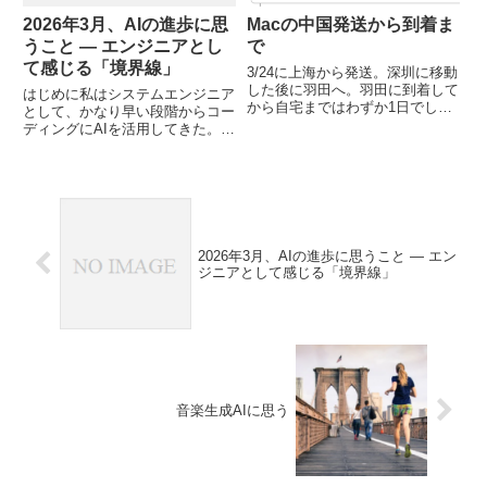
2026年3月、AIの進歩に思
Macの中国発送から到着ま
うこと ― エンジニアとし
で
て感じる「境界線」
3/24に上海から発送。深圳に移動
した後に羽田へ。羽田に到着して
はじめに私はシステムエンジニア
から自宅まではわずか1日でした
として、かなり早い段階からコー
が、日本に入るまでが長かった。
ディングにAIを活用してきた。
ネットの記事によるともっと短い
2026年3月現在、メインで使って
パターンもあるらしいが運が悪か
いるのはClaude Opus 4.6。そし
ったか。土日になる前の27日に
て正直に言えば、エンジニアとし
はワンチャン届くんじゃない...
ての実力で、もうAIにかなわなく
なってきた...
2026年3月、AIの進歩に思うこと ― エン
ジニアとして感じる「境界線」
音楽生成AIに思う