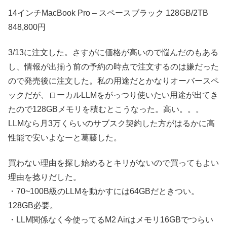
14インチMacBook Pro – スペースブラック 128GB/2TB
848,800円
3/13に注文した。さすがに価格が高いので悩んだのもある
し、情報が出揃う前の予約の時点で注文するのは嫌だった
ので発売後に注文した。私の用途だとかなりオーバースペ
ックだが、ローカルLLMをがっつり使いたい用途が出てき
たので128GBメモリを積むとこうなった。高い。。。
LLMなら月3万くらいのサブスク契約した方がはるかに高
性能で安いよなーと葛藤した。
買わない理由を探し始めるとキリがないので買ってもよい
理由を捻りだした。
・70~100B級のLLMを動かすには64GBだときつい。
128GB必要。
・LLM関係なく今使ってるM2 Airはメモリ16GBでつらい