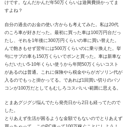
けです。なんだかんだ年50万くらいは遊興費掛かってま
すよね？
自分の過去のお金の使い方からも考えてみた。私は20代
のころ車が好きだった。最初に買った車は100万円台だっ
たし、それを1年後に300万円くらいの車に買い替えた。
んで飽きもせず翌年には500万くらいのに乗り換えた。挙
句にサブの車も150万くらいでポンと買った。車は新車な
らだいたい5-10年くらい使うから年間50万くらいコスト
があるのは普通。これに保険やら税金やらがガソリン代が
入るのでもっと掛かってる。であれば1回買い切りのパソ
コンが100万だとしてもむしろコスパいい範囲に思える。
とまあグジグジ悩んでたら発売日から2日も経ってたので
した。
とりあえず生活が困るような金額でもないのでとりあえず
買っちゃって、このPC使って100万稼ぐことにしよう！