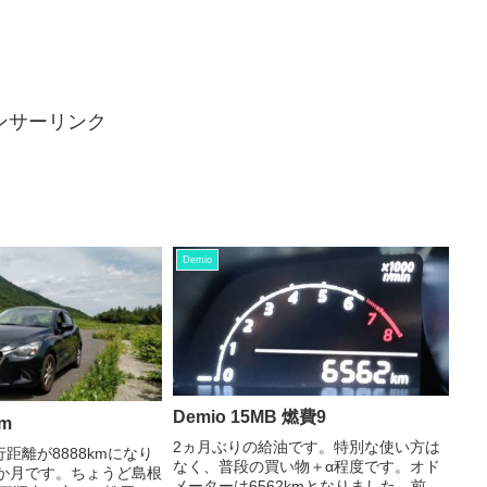
ンサーリンク
Demio
Demio 15MB 燃費9
km
2ヵ月ぶりの給油です。特別な使い方は
行距離が8888kmになり
なく、普段の買い物＋α程度です。オド
9か月です。ちょうど島根
メーターは6562kmとなりました。前回