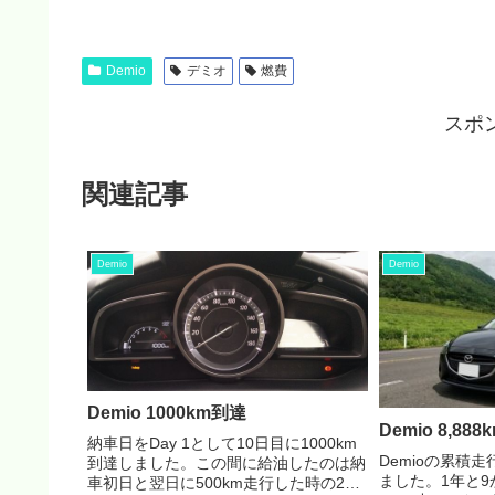
Demio
デミオ
燃費
スポ
関連記事
Demio
Demio
Demio 1000km到達
Demio 8,888
納車日をDay 1として10日目に1000km
Demioの累積走
到達しました。この間に給油したのは納
ました。1年と
車初日と翌日に500km走行した時の2回