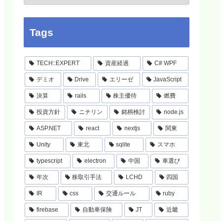
Tags
TECH::EXPERT
資産経過
C# WPF
デミオ
Drive
エリーゼ
JavaScript
決算
rails
株主優待
燃費
投資方針
ニチリン
銘柄検討
node.js
ASP.NET
react
nextjs
関東
Unity
東北
sqlite
スマホ
typescript
electron
中国
車選び
年次
株取引手法
LCHD
四国
IR
css
交通ルール
ruby
firebase
自動車保険
JT
近畿