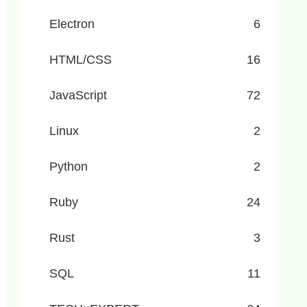
Electron
6
HTML/CSS
16
JavaScript
72
Linux
2
Python
2
Ruby
24
Rust
3
SQL
11