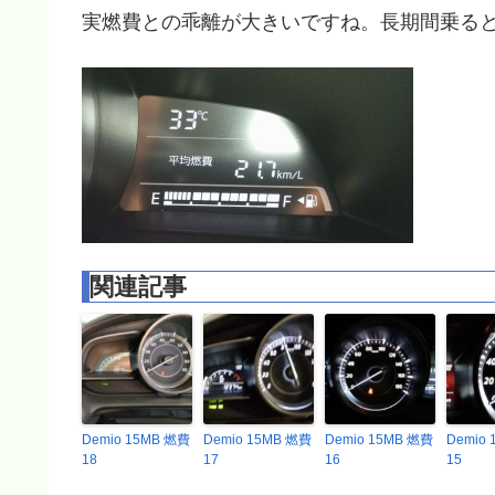
実燃費との乖離が大きいですね。長期間乗る
関連記事
Demio 15MB 燃費
Demio 15MB 燃費
Demio 15MB 燃費
Demio
18
17
16
15