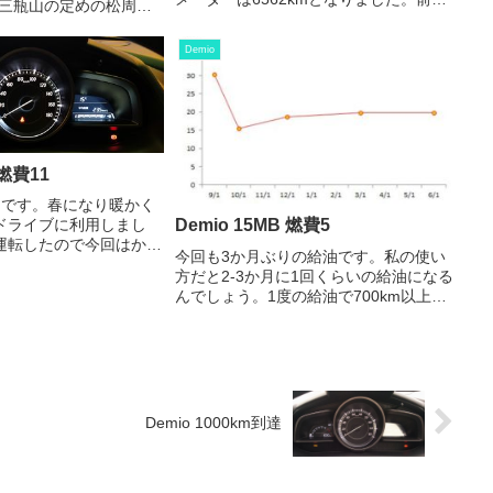
た。三瓶山の定めの松周辺
からの走行距離 786km燃料 37.920L燃
ても景色がいいですね。
費 20.7km/Lでした。累積燃費は
Demio
19.9km/Lと僅かに改善しました。街乗...
 燃費11
油です。春になり暖かく
Demio 15MB 燃費5
ドライブに利用しまし
運転したので今回はかな
今回も3か月ぶりの給油です。私の使い
メーターは8102kmと
方だと2-3か月に1回くらいの給油になる
回からの走行距離
んでしょう。1度の給油で700km以上も
58L燃費 23.6km/Lでし
走れてしまうDemioが悪いんです。決し
て乗ってないわけじゃないですよ。オド
メーターは3401kmとなりました。前回
からの走...
Demio 1000km到達