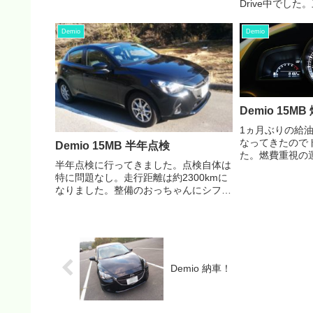
Drive中でし
だけ。燃料計は光が反射して見えません
は急に開けてと
が、まだ半分以上残っています。しかも
2回目の給油は燃料計の約半分で18Lも
Demio
Demio
入ってま...
Demio 15MB
1ヵ月ぶりの給
なってきたので
Demio 15MB 半年点検
た。燃費重視の
半年点検に行ってきました。点検自体は
り良いはず！オド
特に問題なし。走行距離は約2300kmに
なりました。前
なりました。整備のおっちゃんにシフト
842km燃料 35.
アップ時のエンジン回転数補助(?)を無
た。累積...
効にできないか聞いてみたけど、そんな
機能があることすら知らない様子でし
た。詳しく聞いてみる...
Demio 納車！