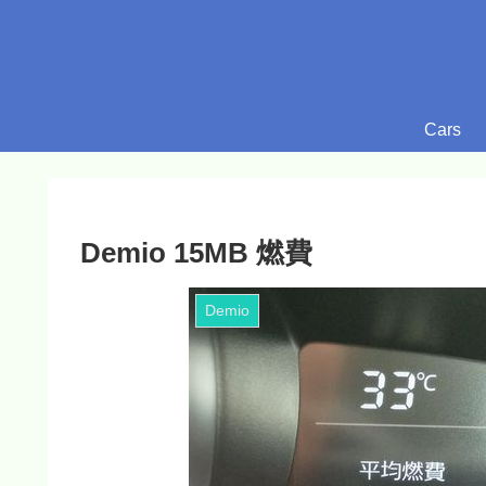
Cars
Demio 15MB 燃費
Demio