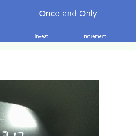
Once and Only
Invest
retirement