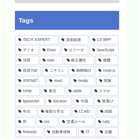
Tags
TECH::EXPERT
資産経過
C# WPF
デミオ
Drive
エリーゼ
JavaScript
決算
rails
株主優待
燃費
投資方針
ニチリン
銘柄検討
node.js
ASP.NET
react
nextjs
関東
Unity
東北
sqlite
スマホ
typescript
electron
中国
車選び
年次
株取引手法
LCHD
四国
IR
css
交通ルール
ruby
firebase
自動車保険
JT
近畿