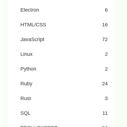
Electron
6
HTML/CSS
16
JavaScript
72
Linux
2
Python
2
Ruby
24
Rust
3
SQL
11