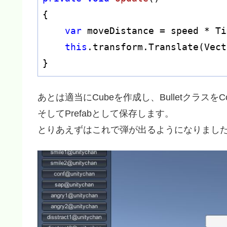
{

var
 moveDistance = speed * Ti
this
.transform.Translate(Vect
}
あとは適当にCubeを作成し、BulletクラスをC
そしてPrefabとして保存します。
とりあえずはこれで弾が出るようになりまし