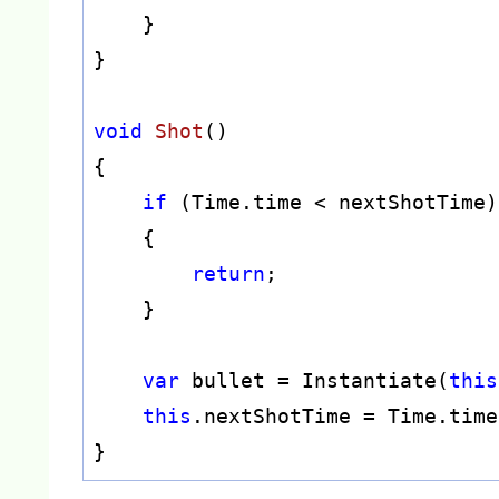
    }

}

void
Shot
(
)
{

if
 (Time.time < nextShotTime)

    {

return
;

    }

var
 bullet = Instantiate(
this
this
.nextShotTime = Time.time
}