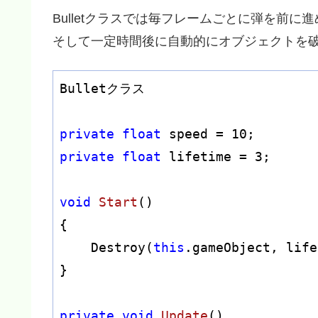
Bulletクラスでは毎フレームごとに弾を前に
そして一定時間後に自動的にオブジェクトを
Bulletクラス

private
float
 speed = 
10
private
float
 lifetime = 
3
;

void
Start
()
{

    Destroy(
this
.gameObject, life
}

private
void
Update
()