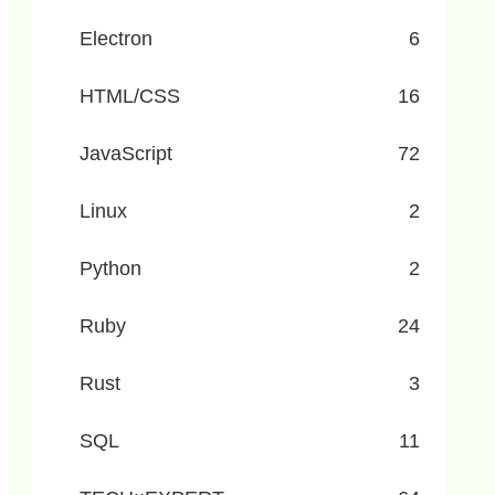
Electron
6
HTML/CSS
16
JavaScript
72
Linux
2
Python
2
Ruby
24
ion) 
as
 bullet ;

Rust
3
SQL
11