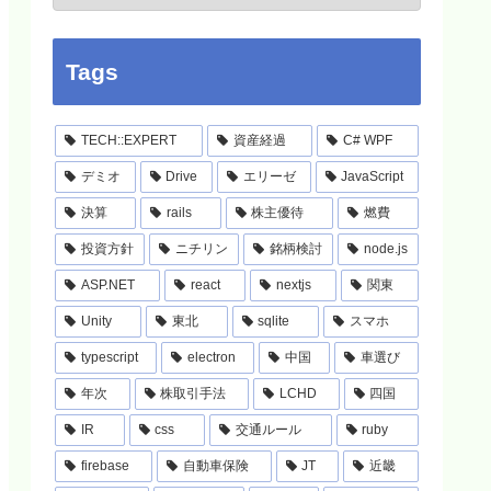
Tags
TECH::EXPERT
資産経過
C# WPF
デミオ
Drive
エリーゼ
JavaScript
決算
rails
株主優待
燃費
投資方針
ニチリン
銘柄検討
node.js
ASP.NET
react
nextjs
関東
Unity
東北
sqlite
スマホ
typescript
electron
中国
車選び
年次
株取引手法
LCHD
四国
IR
css
交通ルール
ruby
firebase
自動車保険
JT
近畿