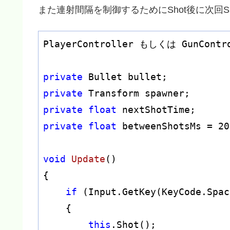
また連射間隔を制御するためにShot後に次回S
PlayerController もしくは GunCo
private
private
private
float
private
float
 betweenShotsMs = 
20
void
Update
(
)
{

if
 (Input.GetKey(KeyCode.Spac
    {

this
.Shot();
