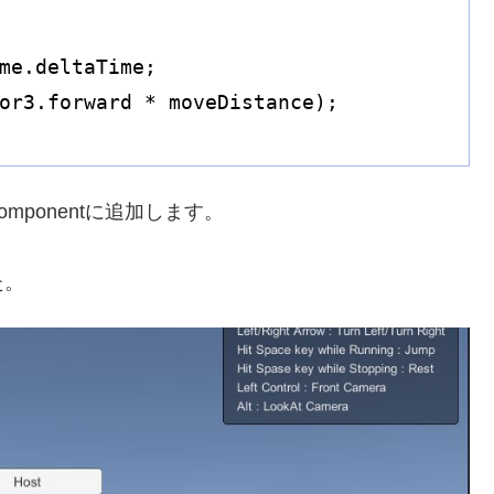
me.deltaTime;

or3.forward * moveDistance);

omponentに追加します。
た。