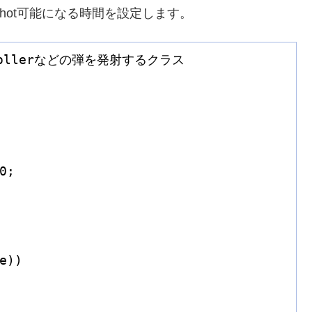
hot可能になる時間を設定します。
ntrollerなどの弾を発射するクラス

0
;

e))
