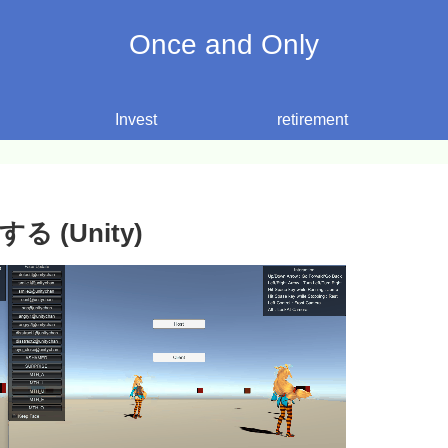
Once and Only
Invest
retirement
 (Unity)