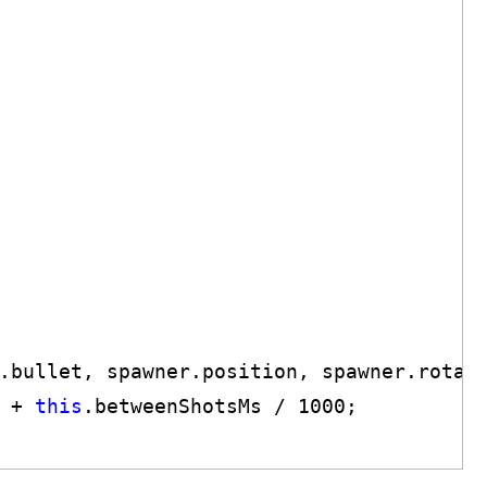
.bullet, spawner.position, spawner.rotat
 + 
this
.betweenShotsMs / 
1000
;
