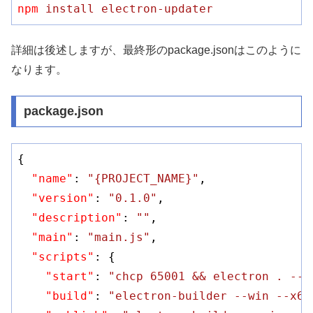
npm
install electron-updater
詳細は後述しますが、最終形のpackage.jsonはこのように
なります。
package.json
{

"name"
: 
"{PROJECT_NAME}"
,

"version"
: 
"0.1.0"
,

"description"
: 
""
,

"main"
: 
"main.js"
,

"scripts"
: {

"start"
: 
"chcp 65001 && electron . --d
"build"
: 
"electron-builder --win --x64