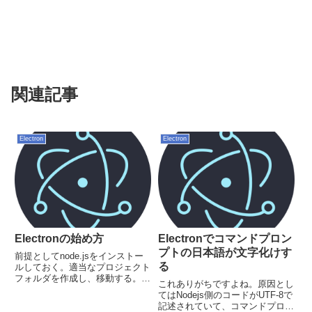
関連記事
Electron
Electron
Electronの始め方
Electronでコマンドプロン
プトの日本語が文字化けす
前提としてnode.jsをインストー
る
ルしておく。適当なプロジェクト
フォルダを作成し、移動する。
これありがちですよね。原因とし
cd C:\Project\test// package.json
てはNodejs側のコードがUTF-8で
を作成npm init// electronをインス
記述されていて、コマンドプロン
トールnpm install...