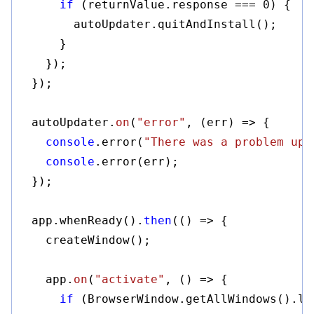
if
 (returnValue.response === 
0
) {

        autoUpdater.quitAndInstall();

      }

    });

  });

  autoUpdater.
on
(
"error"
, 
(err)
 =>
 {

console
.error(
"There was a problem upd
console
.error(err);

  });

  app.whenReady().
then
(
()
 =>
 {

    createWindow();

    app.
on
(
"activate"
, 
()
 =>
 {

if
 (BrowserWindow.getAllWindows().le