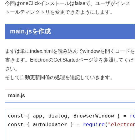
今回はoneClickインストールはfalseで、ユーザがインス
トールディレクトリを変更できるようにします。
main.jsを作成
まずは単にindex.htmlを読み込んでwindowを開くコードを
書きます。ElectronのGet Startedページ等を参照してくだ
さい。
そして自動更新関係の処理を追記していきます。
main.js
const { app, dialog, BrowserWindow } = 
req
const { autoUpdater } = 
require
(
"electron-