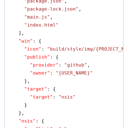
"package.json"
,

"package-lock.json"
,

"main.js"
,

"index.html"
    ],

"win"
: {

"icon"
: 
"build/style/img/{PROJECT_NA
"publish"
: {

"provider"
: 
"github"
,

"owner"
: 
"{USER_NAME}"
      },

"target"
: {

"target"
: 
"nsis"
      }

    },

"nsis"
: {
