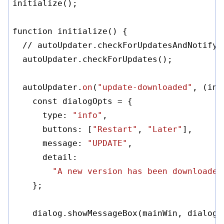
initialize();

function initialize() {

//
 autoUpdater.checkForUpdatesAndNotify()
  autoUpdater.checkForUpdates();

  autoUpdater.
on
(
"update-downloaded"
, 
(inf
    const dialogOpts = {

      type: 
"info"
,

      buttons: [
"Restart"
, 
"Later"
],

      message: 
"UPDATE"
,

      detail:

"A new version has been downloaded
    };

    dialog.showMessageBox(mainWin, dialogO