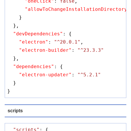
"oneClick"
: 
false
,

"allowToChangeInstallationDirectory"
    }

  },

"devDependencies"
: {

"electron"
: 
"^20.0.1"
,

"electron-builder"
: 
"^23.3.3"
  },

"dependencies"
: {

"electron-updater"
: 
"^5.2.1"
  }

scripts
"scripts"
: {
