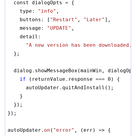
  const dialogOpts = {

    type: 
"info"
,

    buttons: [
"Restart"
, 
"Later"
],

    message: 
"UPDATE"
,

    detail:

"A new version has been downloaded. 
  };

  dialog.showMessageBox(mainWin, dialogOpt
if
 (returnValue.response === 
0
) {

      autoUpdater.quitAndInstall();

    }

  });

});

autoUpdater.
on
(
"error"
, 
(err)
 =>
 {
