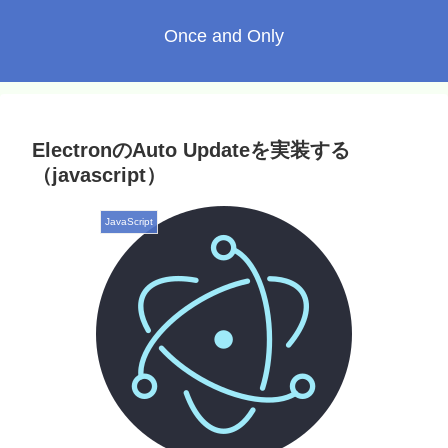
Once and Only
ElectronのAuto Updateを実装する
（javascript）
JavaScript