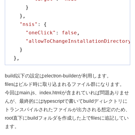
      }

    },

"nsis"
: {

"oneClick"
: 
false
,

"allowToChangeInstallationDirectory"
    }

  },
build以下の設定はelectron-builderが利用します。
filesはビルド時に取り込まれるファイル群になります。
今回はmain.js、index.htmlが含まれていれば問題ありませ
んが、最終的にはtypescriptで書いてbuildディレクトリに
トランスパイルされたファイルが出力される想定のため、
root直下にbuildフォルダを作成した上でfilesに追記してい
ます。