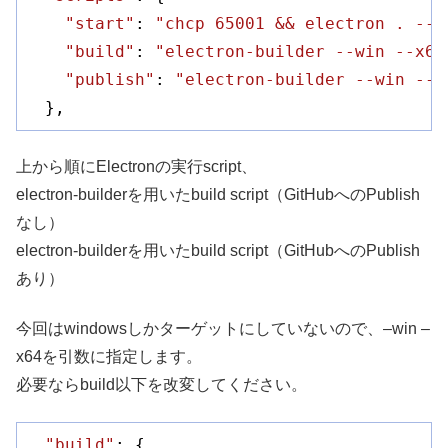
"start"
: 
"chcp 65001 && electron . --d
"build"
: 
"electron-builder --win --x64
"publish"
: 
"electron-builder --win --x
  },
上から順にElectronの実行script、
electron-builderを用いたbuild script（GitHubへのPublish
なし）
electron-builderを用いたbuild script（GitHubへのPublish
あり）
今回はwindowsしかターゲットにしていないので、–win –
x64を引数に指定します。
必要ならbuild以下を改変してください。
"build"
: {
