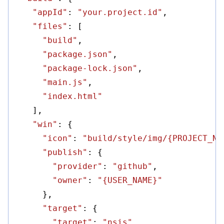
"appId"
: 
"your.project.id"
,

"files"
: [

"build"
,

"package.json"
,

"package-lock.json"
,

"main.js"
,

"index.html"
    ],

"win"
: {

"icon"
: 
"build/style/img/{PROJECT_NA
"publish"
: {

"provider"
: 
"github"
,

"owner"
: 
"{USER_NAME}"
      },

"target"
: {

"target"
: 
"nsis"