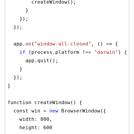
        createWindow();

      }

    });

  });

  app.
on
(
"window-all-closed"
, 
()
 =>
 {

if
 (process.platform !== 
"darwin"
) {

      app.quit();

    }

  });

}

function createWindow() {

  const win = 
new
 BrowserWindow({

    width: 
800
,

    height: 
600