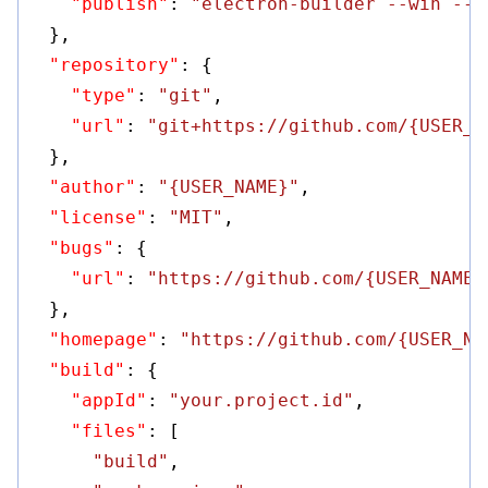
"publish"
: 
"electron-builder --win --x
  },

"repository"
: {

"type"
: 
"git"
,

"url"
: 
"git+https://github.com/{USER_N
  },

"author"
: 
"{USER_NAME}"
,

"license"
: 
"MIT"
,

"bugs"
: {

"url"
: 
"https://github.com/{USER_NAME}
  },

"homepage"
: 
"https://github.com/{USER_NA
"build"
: {

"appId"
: 
"your.project.id"
,

"files"
: [

"build"
,
