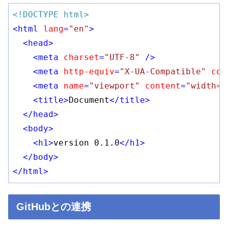
<!DOCTYPE html>
<
html
lang
=
"en"
>
<
head
>
<
meta
charset
=
"UTF-8"
 />
<
meta
http-equiv
=
"X-UA-Compatible"
con
<
meta
name
=
"viewport"
content
=
"width=d
<
title
>
Document
</
title
>
</
head
>
<
body
>
<
h1
>
version 0.1.0
</
h1
>
</
body
>
</
html
>
GitHubとの連携