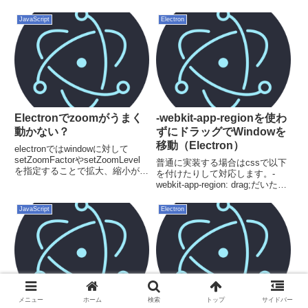
プトがShift-JIS（932）で読み込
んでいるために発生します。//
JavaScript
Electron
command promptで以下のコード
を打つと現在の文字コード...
Electronでzoomがうまく
-webkit-app-regionを使わ
動かない？
ずにドラッグでWindowを
移動（Electron）
electronではwindowに対して
setZoomFactorやsetZoomLevel
普通に実装する場合はcssで以下
を指定することで拡大、縮小がで
を付けたりして対応します。-
きます。私はアプリケーションの
webkit-app-region: drag;だいたい
デフォルト拡大率を変更しようと
のケースはこれで事足りるんです
して微妙に詰まったので書き残し
が、これをやると該当部分のマウ
JavaScript
Electron
ます。mainWindow ...
スイベントを受け取れなくなるの
で回避したい場合はMainProc...
メニュー
ホーム
検索
トップ
サイドバー