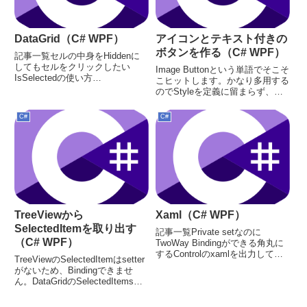
DataGrid（C# WPF）
アイコンとテキスト付きの
ボタンを作る（C# WPF）
記事一覧セルの中身をHiddenに
してもセルをクリックしたい
Image Buttonという単語でそこそ
IsSelectedの使い方
こヒットします。かなり多用する
SelectedItemsの使い方アクティ
のでStyleを定義に留まらず、カ
ブセルの枠線を消すColumnの
スタムコントロールを作ってしま
Widthを取得するDataGridと
った方が良い気がします。という
C#
C#
ListBoxのSelectedItem...
ことでカスタムコントロールを作
成します。Generic.xaml<Reso...
TreeViewから
Xaml（C# WPF）
SelectedItemを取り出す
記事一覧Private setなのに
（C# WPF）
TwoWay Bindingができる角丸に
するControlのxamlを出力してみ
TreeViewのSelectedItemはsetter
るTabControlGeneric.xamlを見や
がないため、Bindingできませ
すく管理するアイコンとテキスト
ん。DataGridのSelectedItemsみ
付きのボタンを作るコロン（:）
たいなものですね。これを解消す
の前後には...
るには大別して3つあります。