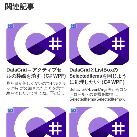
関連記事
C#
C#
DataGrid – アクティブセ
DataGridとListBoxの
ルの枠線を消す（C# WPF)
SelectedItemsを同じよう
に処理したい（C# WPF）
見た目が美しくないのでセルクリ
ック時にfocusされたことを示す
BehaviorやEventArgs等からコン
線を消したいですよね。下の20
トロールへの参照を取得し、
のAge20のセルの太い黒枠線で
SelectedItems/SelectedItemのよ
す。これを消すには以下のように
うに同じ名称のプロパティを利用
します。<DataGrid.CellStyle>
したいとします。例えば
C#
C#
<Style TargetType...
SelectionChangedEventArgsから
Sel...