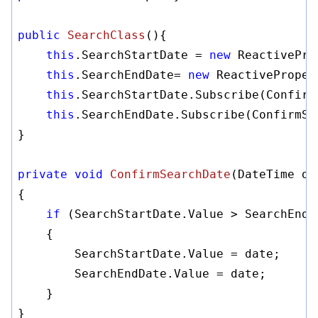
public
SearchClass
()
{

this
.SearchStartDate = 
new
 ReactivePro
this
.SearchEndDate= 
new
 ReactiveProper
this
.SearchStartDate.Subscribe(ConfirmS
this
.SearchEndDate.Subscribe(ConfirmSea
}

private
void
ConfirmSearchDate
(DateTime da
{

if
 (SearchStartDate.Value > SearchEndDa
    {

        SearchStartDate.Value = date;

        SearchEndDate.Value = date;

    }

}