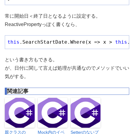
常に開始日＜終了日となるように設定する。
ReactivePropertyっぽく書くなら、
this
.SearchStartDate.Where(
x
 =>
 x > 
this
.S
という書き方もできる。
が、日付に関して言えば処理が共通なのでメソッドでいい
気がする。
関連記事
親クラスの
Mock内のイベ
Setterのないプ