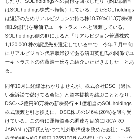
したり、SOL holdingsへの貸付を回収したり（約1億相当
はSOL holdings株式へ転換）している。またSOL holdings
は返済のためリアルビジョンの持ち株18.79%(113万株/簿
価1.9億円)を
簿価で
ユーキトラストへと譲渡している。
SOL holdings側のIRによると「リアルビジョン普通株式
1,130,000 株の譲渡先を選定している中で、今年 7 月中旬
にリアルビジョン代表取締役である沼田英也氏の関係でユ
ーキトラストの佐藤浩一氏をご紹介いただきました」とあ
る。
同年10月に経緯はわかりませんが、株式会社DSC（過払
い金訴訟で儲けてる会社）と資本提携を結ぶこととなり、
DSCへ2億円90万株の新株発行 + 1億相当のSOL holdings
株式譲渡と引き換えに、DSC株式の146株(20%)を譲り受
けている。この時に運転資金の調達を目的にRICARO
JAPAN（沼田氏がかつて社外取締役を務めた会社）へ新
株予約権を約2.8億円 1265100株を発行している。ここで