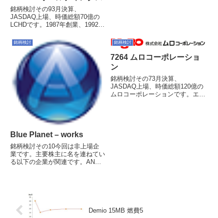
銘柄検討その93月決算、
JASDAQ上場、時価総額70億の
LCHDです。1987年創業、1992年
より株式会社本莊よりサブリース
部門を譲り受け、2005年にヘラ
銘柄検討
銘柄検討
クレス上場。サブリースに代わる
柱として、ここ2-3年は不動産フ
7264 ムロコーポレーショ
ァンド事業に注力し...
ン
銘柄検討その73月決算、
JASDAQ上場、時価総額120億の
ムロコーポレーションです。エン
ジンやブレーキのようなメインユ
ニットではなく、いわば"すき間
的"ニッチ分野での自動車関連部
品と、「世の中にあったらいい
な」というニュージャンルの製品
Blue Planet – works
を...
銘柄検討その10今回は非上場企
業です。主要株主に名を連ねてい
る以下の企業が関連です。ANA
ホールディングス株式会社第一生
命保険株式会社損害保険ジャパン
日本興亜株式会社株式会社電通株
式会社電通国際情報サービス大興
電子通信株式会社PCIホールデ...
Demio 15MB 燃費5