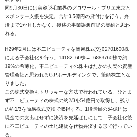
同9月30日には美容脱毛業界のグロワール・ブリエ東京と
スポンサー支援を決定。合計3.5億円の貸付けを行う。弁
済まで1か月しかなく、後述の事業譲渡前提の契約と思わ
れる。
H29年2月には不二ビューティを簡易株式交換2701600株
による子会社化を行う。14182160株→16883760株で約
19%の希薄化。不二ビューティの株主はたかの友梨の資産
管理会社と思われるG.Pホールディングで、筆頭株主とな
りました。
この株式交換もトリッキーな方法で行われている。ひとま
ず不二ビューティの株式の約2/3を54億円で取得し、残り
の約1/3を簡易株式交換で取得する。1段階目の54億円は
現金での支出はせずに決済を先延ばしにして、子会社化後
に不二ビューティの土地建物を代物弁済する形で行ってい
る。