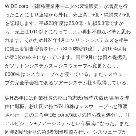
WIDE corp.（韓国/産業用モニタの製造販売）が増資を行
ったことにより連結から外れ、売上高1.6億・純損失2.6億
を記録します。平成23年度は25.0億・純損5.3億ですか
ら、売上は1/10以下になってしまい再起不能な水準と思わ
れます。そのためH24年4月にソリトンシステムズを相手
に第三者割当増資を行い（8000株/約1億）、約16%保有
の第1位の株主になっています。同年9月には資本提携先
がソリトンシステムズ→シスウェーブへ変更となり、
8000株はシスウェーブへと渡っている。またシスウェー
ブの完全子会社であるソアーシステム社を取得している。
翌H25年には創業社長の杉山尚志氏(当時70歳)が高齢を理
由に退職。杉山氏の持つ7419株はシスウェーブへと譲渡
された。このころWIDE corpの残りの持ち株も処分し、リ
アルビジョン+ソアーシステムという構成になった。また
同年2億円余りの第3者割当増資を行い、シスウェーブか