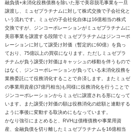
融負債+未消化役務債務を除いた形で美容脱毛事業を一旦
譲渡し、ミュゼプラチナムに対して株式交換で子会社化と
いう流れです。ミュゼの子会社化自体は16億相当の株式
交換ですが、ジンコーポレーションがミュゼプラチナムに
美容事業を譲渡する段階でミュゼプラチナムはジンコーポ
レーションに対して譲受け対価（暫定的に60億）を負っ
ており、75億以上の買収になります。ただしミュゼプラ
チナムが負う譲受け対価はキャッシュの移動を伴うもので
はなく、ジンコーポレーションが負っている未消化役務を
業務委託にて役務消化することで弁済します。またミュゼ
の事業用資産(37億円相当)も同様に役務消化を行うことで
ジンコーポレーションからミュゼに譲渡される形になって
います。また譲受け対価の額は役務消化の総額と連動する
ように事後に変動する取決めにもなっています。
かなり強引にまとめると、RVHは債権債務や事業用資
産、金融負債を切り離したミュゼプラチナムを16億相当