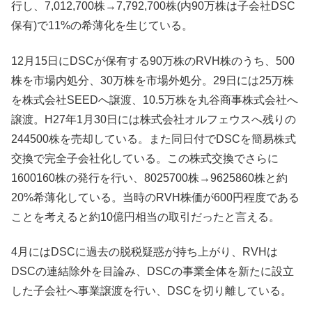
行し、7,012,700株→7,792,700株(内90万株は子会社DSC
保有)で11%の希薄化を生じている。
12月15日にDSCが保有する90万株のRVH株のうち、500
株を市場内処分、30万株を市場外処分。29日には25万株
を株式会社SEEDへ譲渡、10.5万株を丸谷商事株式会社へ
譲渡。H27年1月30日には株式会社オルフェウスへ残りの
244500株を売却している。また同日付でDSCを簡易株式
交換で完全子会社化している。この株式交換でさらに
1600160株の発行を行い、8025700株→9625860株と約
20%希薄化している。当時のRVH株価が600円程度である
ことを考えると約10億円相当の取引だったと言える。
4月にはDSCに過去の脱税疑惑が持ち上がり、RVHは
DSCの連結除外を目論み、DSCの事業全体を新たに設立
した子会社へ事業譲渡を行い、DSCを切り離している。