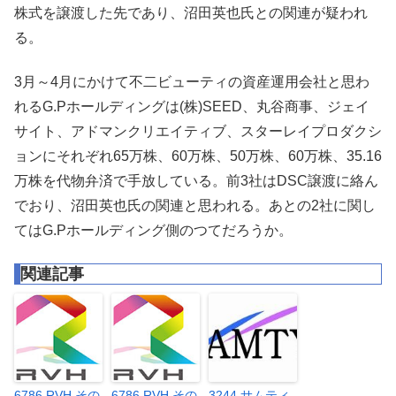
株式を譲渡した先であり、沼田英也氏との関連が疑われ
る。
3月～4月にかけて不二ビューティの資産運用会社と思わ
れるG.Pホールディングは(株)SEED、丸谷商事、ジェイ
サイト、アドマンクリエイティブ、スターレイプロダクシ
ョンにそれぞれ65万株、60万株、50万株、60万株、35.16
万株を代物弁済で手放している。前3社はDSC譲渡に絡ん
でおり、沼田英也氏の関連と思われる。あとの2社に関し
てはG.Pホールディング側のつてだろうか。
関連記事
6786 RVH その
6786 RVH その
3244 サムティ