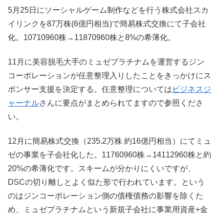
5月25日にソーシャルゲーム制作などを行う株式会社スカ
イリンクを87万株(6億円相当)で簡易株式交換にて子会社
化。10710960株→11870960株と8%の希薄化。
11月に美容脱毛大手のミュゼプラチナムを運営するジン
コーポレーションが任意整理入りしたことをきっかけにス
ポンサー支援を決定する。任意整理については
ビジネスジ
ャーナル
さんに要点がまとめられてますので参照くださ
い。
12月に簡易株式交換（235.2万株 約16億円相当）にてミュ
ゼの事業を子会社化した。11760960株→14112960株と約
20%の希薄化です。スキームが分かりにくいですが、
DSCの切り離しとよく似た形で行われています。という
のはジンコーポレーション側の債権債務の影響を除くた
め、ミュゼプラチナムという新規子会社に事業用資産+金