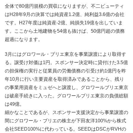
全体で80億円規模の買収になりますが、不二ビューティ
はH28年9月の決算では純資産1.2億、純利益3.6億の会社
です。H27年度は純資産-2億、純損失19億を出していま
す。ここから土地建物を54億も抜けば、50億円超の債務
超過になります。
3月にはグロワール・ブリエ東京を事業譲渡により取得す
る。譲受け対価は1円。スポンサー決定時に貸付けた3.5億
の担保権の実行と従業員の労働債務の引受け約1億円を昨
年10月に行い主要資産を取得済みであることから、残り
の事業用資産をミュゼへと譲渡し、グロワールブリエ東京
は破産手続きに入った。グロワールブリエ東京の負債総額
は49億。
細かなことであるが、スポンサー支援決定から事業譲渡の
間にグロワール・ブリエの株主が下田友洋100%から株式
会社SEED100%に代わっている。SEEDはDSCがRVHの