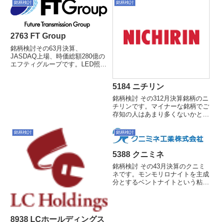
銘柄検討
銘柄検討
2763 FT Group
銘柄検討その63月決算、
JASDAQ上場、時価総額280億の
エフティグループです。LED照明
をはじめとした環境関連事業か
ら、ビジネスホン・OA機器・サ
5184 ニチリン
ーバー・UTM、法人 携帯などの
情報通信サービス事業、光ファイ
銘柄検討 その312月決算銘柄のニ
バー回線提供や インターネッ...
チリンです。マイナーな銘柄でご
存知の人はあまり多くないかと思
いますが、自動車用の各種ホース
で圧倒的なシェアを誇る銘柄で
銘柄検討
銘柄検討
す。特に二輪用のブレーキホース
は国内でほぼ100%のシェアを持
5388 クニミネ
っています。先日H28年1...
銘柄検討 その43月決算のクニミ
ネです。モンモリロナイトを主成
分とするベントナイトという粘土
鉱物を扱う会社です。モンモリロ
ナイトは様々な性質を持ち、鋳物
や土木建築、ペット用トイレ砂、
化成品、化粧品、医薬品、食品添
8938 LCホールディングス
加物など多岐にわたります。平...