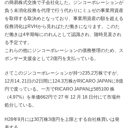
の簡易株式交換で子会社化した。ジンコーポレーションが
負う未消化役務を代理で行う代わりにミュゼの事業用資産
を取得する取決めとなっており、事業用資産の額を超える
役務消化はRVHから見ればただ働きになります。このた
だ働きは4半期毎にのれんとして認識され、随時見直され
る予定です。
これらの他にジンコーポレーションの債務整理のため、ス
ポンサー支援金として2億円を支払っている。
さてこのジンコーポレーションが持つ235.2万株ですが、
12月14, 21日の2日間に124.3万株がRICARO JAPANに8億
円で渡っている。一方でRICARO JAPANは585100 株
（4.97%）を単価662円で 27 年 12 月 18 日付にて市場外
処分している。
H28年9月には30万株3億円を上限とする自社株買いは発
表する。