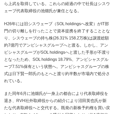
ら上武を取得している。これらの経過の中で社長はシスウ
ェーブ代表取締役の池畑氏が兼任となる。
H26年には旧シスウェーブ（SOL holdingsへ改変）がIT部
門の切り離しを行ったことで資本提携を終了することとな
り、シスウェーブの持ち株(26.31% 158.2万株)は譲渡総額
約7億円でアンビシャスグループへと渡る。しかし、アン
ビシャスグループがSOL holdingsへと渡した手形が不渡り
となったため、SOL holdings 18.79%、アンビシャスグル
ープ7.51%保有という状態へ。アンビシャスグループの株
式は日下賢一郎氏のもとへと渡り約半数が市場内で処分さ
れている。
また同年6月に池畑氏が一身上の都合により代表取締役を
退き、RVH社外取締役からの紹介により沼田英也氏が新
たな代表取締役へと交代する。既発の新株予約権を買い戻