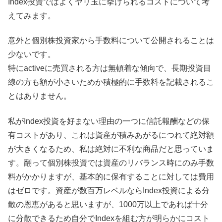
Index投資ではよくヤリ玉に挙げられるコストについて考
えてみます。
意外と個別株投資家から手数料について公開されることは
少ないです。
特にactiveに売買される方は無頓着な傾向で、長期投資目
線の方も額が小さいためか積極的に手数料を記載されるこ
とはありません。
私がIndex投資を好まない理由の一つに信託報酬などの保
有コストがあり、これは資産が積みあがるにつれて絶対額
が大きくなるため、私は絶対に不利な商品だと思っていま
す。翻って個別株投資では資産のリバランス時にのみ手数
料がかかりますが、基本的に保有することに対しては費用
はゼロです。資産が数百万レベルならIndex投資による分
散の恩恵があると思いますが、1000万以上であれば十分
に分散できるため自分でIndexを組む方が明らかにコスト