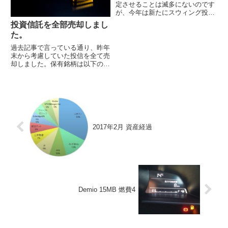
定させることは滅多にないのです
が、今年は新たにスウィング投資
を始めたことで中途半端に利益を
投資信託を全部売却しまし
出してしまったので、初めて損出
た。
しクロス取引を行ってみました。
ちなみに銘柄はエスクリ。個人投
過去記事で言っている通り、昨年
資家の間で一時期流行ってま...
末から考慮していた投信を全て売
却しました。保有銘柄は以下の通
り（カッコ内は信託報酬） SMT
グローバル株式index (0.54%)
eMAXIS新興国株式index
(0.648%) Funds-i 外国RE...
2017年2月 資産経過
Demio 15MB 燃費4