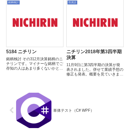
優待については据え置きで、実質
銘柄検討
投資話
いつ以来か。と思ったら前日に太
的な改善になります。個人的には
陽工機もストップ高でしたね。...
株価が2000円程度までの方が買
いやすいので、半端な分割...
5184 ニチリン
ニチリン2018年第3四半期
決算
銘柄検討 その312月決算銘柄のニ
チリンです。マイナーな銘柄でご
11月9日に第3四半期の決算が発
存知の人はあまり多くないかと思
表されました。併せて業績予想の
いますが、自動車用の各種ホース
修正も発表。概要を見ていきまし
で圧倒的なシェアを誇る銘柄で
ょう。上が今期で、下が前期にな
す。特に二輪用のブレーキホース
ります。2018年の第4四半期は修
は国内でほぼ100%のシェアを持
正された通期予想からの逆算した
っています。先日H28年1...
数字となります。2018年第1四半
期第2四半期第3四半...
単体テスト（C# WPF）