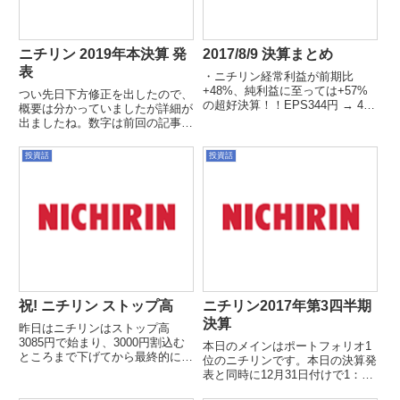
ニチリン 2019年本決算 発
2017/8/9 決算まとめ
表
・ニチリン経常利益が前期比
+48%、純利益に至っては+57%
つい先日下方修正を出したので、
の超好決算！！EPS344円 → 471
概要は分かっていましたが詳細が
円への約40%の上方修正を発表し
出ましたね。数字は前回の記事を
ました。配当予想も36円 → 42円
確認ください。2019年 減益要
へ。PER7倍程度でしか評価され
因中国・・・ ＳＮＡ（中国子会
投資話
投資話
ない不人気株ですが、仮にPER7
社：上海）からの移管に伴う生産
倍でも3...
性低下 北米・・・ 日系メーカー
セダン販売不振によるパワー...
祝! ニチリン ストップ高
ニチリン2017年第3四半期
決算
昨日はニチリンはストップ高
3085円で始まり、3000円割込む
本日のメインはポートフォリオ1
ところまで下げてから最終的には
位のニチリンです。本日の決算発
ストップ高で終わりました。私の
表と同時に12月31日付けで1：
保有銘柄でストップ高をつけるこ
1.3の株式分割を発表しました。
とは稀なので、ストップ高なんて